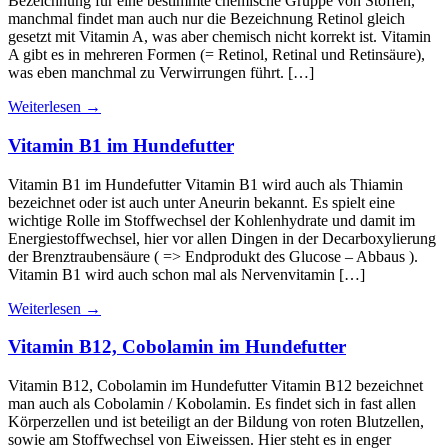
Bezeichnung für eine bestimmte chemische Gruppe von Stoffen,
manchmal findet man auch nur die Bezeichnung Retinol gleich
gesetzt mit Vitamin A, was aber chemisch nicht korrekt ist. Vitamin
A gibt es in mehreren Formen (= Retinol, Retinal und Retinsäure),
was eben manchmal zu Verwirrungen führt. […]
Weiterlesen
→
Vitamin B1 im Hundefutter
Vitamin B1 im Hundefutter Vitamin B1 wird auch als Thiamin
bezeichnet oder ist auch unter Aneurin bekannt. Es spielt eine
wichtige Rolle im Stoffwechsel der Kohlenhydrate und damit im
Energiestoffwechsel, hier vor allen Dingen in der Decarboxylierung
der Brenztraubensäure ( => Endprodukt des Glucose – Abbaus ).
Vitamin B1 wird auch schon mal als Nervenvitamin […]
Weiterlesen
→
Vitamin B12, Cobolamin im Hundefutter
Vitamin B12, Cobolamin im Hundefutter Vitamin B12 bezeichnet
man auch als Cobolamin / Kobolamin. Es findet sich in fast allen
Körperzellen und ist beteiligt an der Bildung von roten Blutzellen,
sowie am Stoffwechsel von Eiweissen. Hier steht es in enger