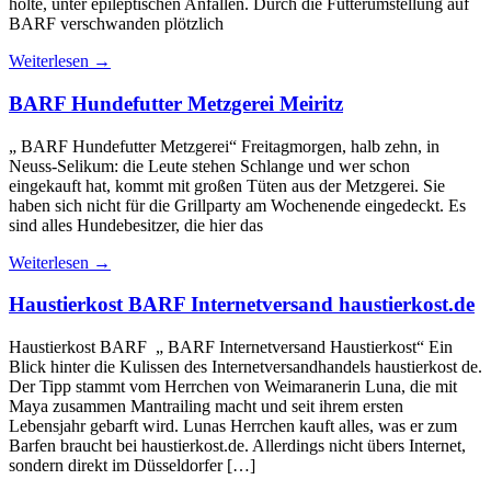
holte, unter epileptischen Anfällen. Durch die Futterumstellung auf
BARF verschwanden plötzlich
Weiterlesen
→
BARF Hundefutter Metzgerei Meiritz
„ BARF Hundefutter Metzgerei“ Freitagmorgen, halb zehn, in
Neuss-Selikum: die Leute stehen Schlange und wer schon
eingekauft hat, kommt mit großen Tüten aus der Metzgerei. Sie
haben sich nicht für die Grillparty am Wochenende eingedeckt. Es
sind alles Hundebesitzer, die hier das
Weiterlesen
→
Haustierkost BARF Internetversand haustierkost.de
Haustierkost BARF „ BARF Internetversand Haustierkost“ Ein
Blick hinter die Kulissen des Internetversandhandels haustierkost de.
Der Tipp stammt vom Herrchen von Weimaranerin Luna, die mit
Maya zusammen Mantrailing macht und seit ihrem ersten
Lebensjahr gebarft wird. Lunas Herrchen kauft alles, was er zum
Barfen braucht bei haustierkost.de. Allerdings nicht übers Internet,
sondern direkt im Düsseldorfer […]