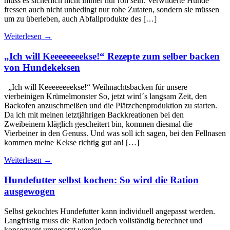
muss es sicherlich nicht immer nur roh sein. Verwilderte Hunde
fressen auch nicht unbedingt nur rohe Zutaten, sondern sie müssen
um zu überleben, auch Abfallprodukte des […]
Weiterlesen
→
„Ich will Keeeeeeeekse!“ Rezepte zum selber backen
von Hundekeksen
„Ich will Keeeeeeeekse!“ Weihnachtsbacken für unsere
vierbeinigen Krümelmonster So, jetzt wird´s langsam Zeit, den
Backofen anzuschmeißen und die Plätzchenproduktion zu starten.
Da ich mit meinen letztjährigen Backkreationen bei den
Zweibeinern kläglich gescheitert bin, kommen diesmal die
Vierbeiner in den Genuss. Und was soll ich sagen, bei den Fellnasen
kommen meine Kekse richtig gut an! […]
Weiterlesen
→
Hundefutter selbst kochen: So wird die Ration
ausgewogen
Selbst gekochtes Hundefutter kann individuell angepasst werden.
Langfristig muss die Ration jedoch vollständig berechnet und
konsequent umgesetzt werden.