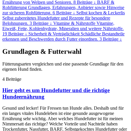
Ernährung von Welpen und Senioren.
8 Beiträge
↓
BARF &
Rohfütterung
Grundlagen, Erfahrungen, Anbieter sowie Hinweise
zur sicheren Rohfütterung.
6 Beiträge
↓
Selbst kochen & Leckerlis
Selbst zubereitetes Hundefutter und Rezepte für besondere
Belohnungen.
3 Beiträge
↓
Vitamine & Nährstoffe
Vitamine,
Eiweiß, Fette, Kohlenhydrate, Mineralien und weitere Nährstoffe.
19 Beiträge
↓
Sicherheit & Verträglichkeit
Schädliche Bestandteile
erkennen und Beschwerden durch Futter einordnen.
3 Beiträge
↓
Grundlagen & Futterwahl
Fütterungsarten vergleichen und eine passende Grundlage für den
eigenen Hund finden.
4 Beiträge
Hier geht es um Hundefutter und die richtige
Hundeernährung
Gesund und lecker! Für Fressen tun Hunde alles. Deshalb und für
ein langes vitales Hundeleben ist eine gesunde ausgewogene
Ernährung sehr wichtig. Aber welches Hundefutter ist für meinen
Nimmersatt das richtige? Welche Vorteile und Nachteile haben
Trockenfutter, Nassfutter, BARF, Selbstgekochtes Hundefutter oder