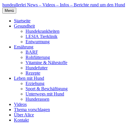
hundeallerlei
News – Videos – Infos – Berichte rund um den Hund
Menü
Startseite
Gesundheit
Hundekrankheiten
LESIA Tierklinik
Entwurmung
Ernährung
BARF
Rohfütterung
Vitamine & Nährstoffe
Hundefutter
Rezepte
Leben mit Hund
Erziehung
Sport & Beschäftigung
Unterwegs mit Hund
Hunderassen
Videos
Thema vorschlagen
Über Alice
Kontakt