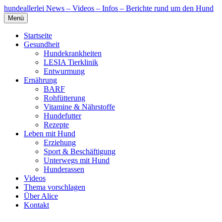
hundeallerlei
News – Videos – Infos – Berichte rund um den Hund
Menü
Startseite
Gesundheit
Hundekrankheiten
LESIA Tierklinik
Entwurmung
Ernährung
BARF
Rohfütterung
Vitamine & Nährstoffe
Hundefutter
Rezepte
Leben mit Hund
Erziehung
Sport & Beschäftigung
Unterwegs mit Hund
Hunderassen
Videos
Thema vorschlagen
Über Alice
Kontakt