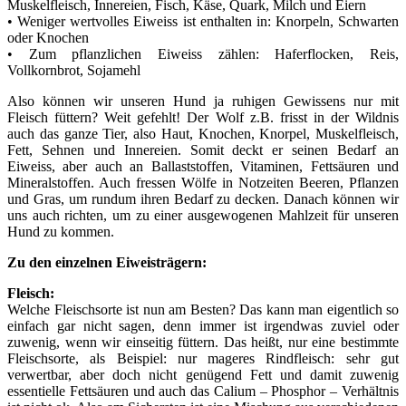
Muskelfleisch, Innereien, Fisch, Käse, Quark, Milch und Eiern
• Weniger wertvolles Eiweiss ist enthalten in: Knorpeln, Schwarten
oder Knochen
• Zum pflanzlichen Eiweiss zählen: Haferflocken, Reis,
Vollkornbrot, Sojamehl
Also können wir unseren Hund ja ruhigen Gewissens nur mit
Fleisch füttern? Weit gefehlt! Der Wolf z.B. frisst in der Wildnis
auch das ganze Tier, also Haut, Knochen, Knorpel, Muskelfleisch,
Fett, Sehnen und Innereien. Somit deckt er seinen Bedarf an
Eiweiss, aber auch an Ballaststoffen, Vitaminen, Fettsäuren und
Mineralstoffen. Auch fressen Wölfe in Notzeiten Beeren, Pflanzen
und Gras, um rundum ihren Bedarf zu decken. Danach können wir
uns auch richten, um zu einer ausgewogenen Mahlzeit für unseren
Hund zu kommen.
Zu den einzelnen Eiweisträgern:
Fleisch:
Welche Fleischsorte ist nun am Besten? Das kann man eigentlich so
einfach gar nicht sagen, denn immer ist irgendwas zuviel oder
zuwenig, wenn wir einseitig füttern. Das heißt, nur eine bestimmte
Fleischsorte, als Beispiel: nur mageres Rindfleisch: sehr gut
verwertbar, aber doch nicht genügend Fett und damit zuwenig
essentielle Fettsäuren und auch das Calium – Phosphor – Verhältnis