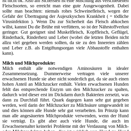
ist nicht ok. Also am Sichersten ist eine Mischung aus verschiedenen
Fleischsorten, so erreicht man eine gute Ausgewogenheit. Dabei
sollte man beachten: niemals rohes Schweinefleisch, wegen der
Gefahr der Übertragung der Aujeszkyschen Krankheit ( = tödliche
Virusinfektion ). Wenn Du zur Sicherheit das Fleisch abkochen
willst, kannst Du die Brühe mit verfüttern, so ist der Nährstoffverlust
geringer. Gut geeignet sind Muskelfleisch, Kopffleisch, Geflügel,
Rinderhack, Rinderherz und Leber (wobei die letzten Beiden nicht
allzu viel gegeben werden sollten, da sie zu den Innereien zählen
und Leber z.B. als Entgiftungsorgan viele Abbaustoffe enthalten
kann).
Milch und Milchprodukte:
Milch enthält alle notwendigen Aminosäuren in idealer
Zusammensetzung. Dummerweise vertragen viele unserer
erwachsenen Hunde sie aber nicht sonderlich gut, da sie auch einen
hohen Anteil an Milchzucker enthält. Vielen erwachsenen Hunden
fehlt das entsprechende Enzym um den Milchzucker zu spalten,
dadurch wird dieser erst im Dickdarm durch Bakterien zersetzt, was
dann zu Durchfall führt. Quark dagegen kann sehr gut gegeben
werden, weil darin der Milchzucker zu Milchsäure umgewandelt ist
und dies können alle Hunde sehr gut verarbeiten. Im Prinzip kann
man alle angesäuerten Milchprodukte verwenden, wenn der Hund
sie verträgt. Es gibt aber auch viele Hunde, die auch im
Erwachsenenalter keinerlei Probleme mit der Verdauung von Milch-