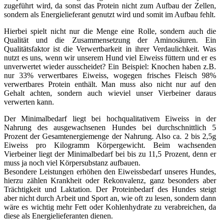
zugeführt wird, da sonst das Protein nicht zum Aufbau der Zellen,
sondern als Energielieferant genutzt wird und somit im Aufbau fehlt.
Hierbei spielt nicht nur die Menge eine Rolle, sondern auch die
Qualität und die Zusammensetzung der Aminosäuren. Ein
Qualitätsfaktor ist die Verwertbarkeit in ihrer Verdaulichkeit. Was
nutzt es uns, wenn wir unserem Hund viel Eiweiss füttern und er es
unverwertet wieder ausscheidet? Ein Beispiel: Knochen haben z.B.
nur 33% verwertbares Eiweiss, wogegen frisches Fleisch 98%
verwertbares Protein enthält. Man muss also nicht nur auf den
Gehalt achten, sondern auch wieviel unser Vierbeiner daraus
verwerten kann.
Der Minimalbedarf liegt bei hochqualitativem Eiweiss in der
Nahrung des ausgewachsenen Hundes bei durchschnittlich 5
Prozent der Gesamtenergiemenge der Nahrung. Also ca. 2 bis 2,5g
Eiweiss pro Kilogramm Körpergewicht. Beim wachsenden
Vierbeiner liegt der Minimalbedarf bei bis zu 11,5 Prozent, denn er
muss ja noch viel Körpersubstanz aufbauen.
Besondere Leistungen erhöhen den Eiweissbedarf unseres Hundes,
hierzu zählen Krankheit oder Rekonvalenz, ganz besonders aber
Trächtigkeit und Laktation. Der Proteinbedarf des Hundes steigt
aber nicht durch Arbeit und Sport an, wie oft zu lesen, sondern dann
wäre es wichtig mehr Fett oder Kohlenhydrate zu verabreichen, da
diese als Energielieferanten dienen.