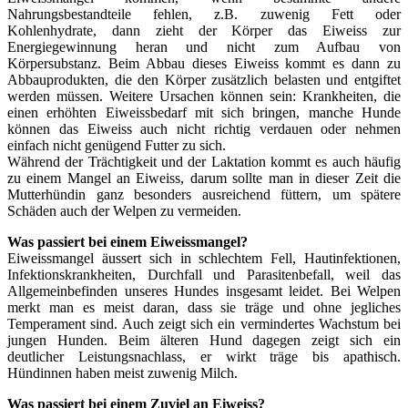
Nahrungsbestandteile fehlen, z.B. zuwenig Fett oder
Kohlenhydrate, dann zieht der Körper das Eiweiss zur
Energiegewinnung heran und nicht zum Aufbau von
Körpersubstanz. Beim Abbau dieses Eiweiss kommt es dann zu
Abbauprodukten, die den Körper zusätzlich belasten und entgiftet
werden müssen. Weitere Ursachen können sein: Krankheiten, die
einen erhöhten Eiweissbedarf mit sich bringen, manche Hunde
können das Eiweiss auch nicht richtig verdauen oder nehmen
einfach nicht genügend Futter zu sich.
Während der Trächtigkeit und der Laktation kommt es auch häufig
zu einem Mangel an Eiweiss, darum sollte man in dieser Zeit die
Mutterhündin ganz besonders ausreichend füttern, um spätere
Schäden auch der Welpen zu vermeiden.
Was passiert bei einem Eiweissmangel?
Eiweissmangel äussert sich in schlechtem Fell, Hautinfektionen,
Infektionskrankheiten, Durchfall und Parasitenbefall, weil das
Allgemeinbefinden unseres Hundes insgesamt leidet. Bei Welpen
merkt man es meist daran, dass sie träge und ohne jegliches
Temperament sind. Auch zeigt sich ein vermindertes Wachstum bei
jungen Hunden. Beim älteren Hund dagegen zeigt sich ein
deutlicher Leistungsnachlass, er wirkt träge bis apathisch.
Hündinnen haben meist zuwenig Milch.
Was passiert bei einem Zuviel an Eiweiss?