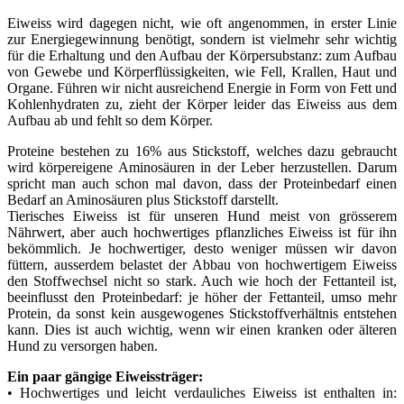
Eiweiss wird dagegen nicht, wie oft angenommen, in erster Linie
zur Energiegewinnung benötigt, sondern ist vielmehr sehr wichtig
für die Erhaltung und den Aufbau der Körpersubstanz: zum Aufbau
von Gewebe und Körperflüssigkeiten, wie Fell, Krallen, Haut und
Organe. Führen wir nicht ausreichend Energie in Form von Fett und
Kohlenhydraten zu, zieht der Körper leider das Eiweiss aus dem
Aufbau ab und fehlt so dem Körper.
Proteine bestehen zu 16% aus Stickstoff, welches dazu gebraucht
wird körpereigene Aminosäuren in der Leber herzustellen. Darum
spricht man auch schon mal davon, dass der Proteinbedarf einen
Bedarf an Aminosäuren plus Stickstoff darstellt.
Tierisches Eiweiss ist für unseren Hund meist von grösserem
Nährwert, aber auch hochwertiges pflanzliches Eiweiss ist für ihn
bekömmlich. Je hochwertiger, desto weniger müssen wir davon
füttern, ausserdem belastet der Abbau von hochwertigem Eiweiss
den Stoffwechsel nicht so stark. Auch wie hoch der Fettanteil ist,
beeinflusst den Proteinbedarf: je höher der Fettanteil, umso mehr
Protein, da sonst kein ausgewogenes Stickstoffverhältnis entstehen
kann. Dies ist auch wichtig, wenn wir einen kranken oder älteren
Hund zu versorgen haben.
Ein paar gängige Eiweissträger:
• Hochwertiges und leicht verdauliches Eiweiss ist enthalten in: