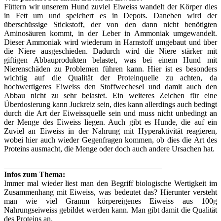
Füttern wir unserem Hund zuviel Eiweiss wandelt der Körper dies
in Fett um und speichert es in Depots. Daneben wird der
überschüssige Stickstoff, der von den dann nicht benötigten
Aminosäuren kommt, in der Leber in Ammoniak umgewandelt.
Dieser Ammoniak wird wiederum in Harnstoff umgebaut und über
die Niere ausgeschieden. Dadurch wird die Niere stärker mit
giftigen Abbauprodukten belastet, was bei einem Hund mit
Nierenschäden zu Problemen führen kann. Hier ist es besonders
wichtig auf die Qualität der Proteinquelle zu achten, da
hochwertigeres Eiweiss den Stoffwechesel und damit auch den
Abbau nicht zu sehr belastet. Ein weiteres Zeichen für eine
Überdosierung kann Juckreiz sein, dies kann allerdings auch bedingt
durch die Art der Eiweissquelle sein und muss nicht unbedingt an
der Menge des Eiweiss liegen. Auch gibt es Hunde, die auf ein
Zuviel an Eiweiss in der Nahrung mit Hyperaktivität reagieren,
wobei hier auch wieder Gegenfragen kommen, ob dies die Art des
Proteins ausmacht, die Menge oder doch auch andere Ursachen hat.
________________________________________
Infos zum Thema:
Immer mal wieder liest man den Begriff biologische Wertigkeit im
Zusammenhang mit Eiweiss, was bedeutet das? Hierunter versteht
man wie viel Gramm körpereigenes Eiweiss aus 100g
Nahrungseiweiss gebildet werden kann. Man gibt damit die Qualität
des Proteins an.