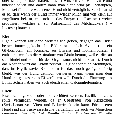
oder Milchprodukten haben, dies ist wirklich von Hund zu Hund
unterschiedlich und darum kann man nicht prinzipiell behaupten,
Milch sei für den erwachsenen Hund nicht verträglich. Scheinbar ist
es so, dass wenn der Hund immer wieder Milch mal von klein auf
zugefüttert bekam, er durchaus das Enzym ( = Lactase ) weiter
produziert, welches er zur Aufspaltung des Milchzuckers ( =
Lactose ) braucht.
Eier:
Eigelb können wir ohne weiteres roh geben, dagegen das Eiklar
besser immer gekocht. Im Eiklar ist nämlich Avidin ( = ein
Glykoprotein: ein Komplex aus Eiweiss und Kohlenhydraten )
enthalten, welches die Aufnahme von Biotin hemmt, weil es dies an
sich bindet und somit für den Organismus nicht nutzbar ist. Durch
das Kochen wird das Avidin zerstört. Es gibt aber auch Meinungen,
dass im Eigelb soviel Biotin drin ist, dass noch genügend übrig
bleibt, was der Hund dennoch verwerten kann, wenn man dem
Hund ein ganzes rohes Ei verfüttern will. Durch die Fütterung des
Ei mit Schale haben wir auch gleich einen Calciumlieferanten.
Fisch:
Fisch kann gekocht oder roh verfüttert werden. Pazifik – Lachs
sollte vermieden werden, da er Überträger von Rickettsien
(Zwischenart von Viren und Bakterien ) sein kann. Für unseren
Hund sind alle Süsswasserfische verträglich, die auch wir Menschen
vertragen, also z.B. Aal, Forelle, Lachs, Karpfen etc. Es gibt