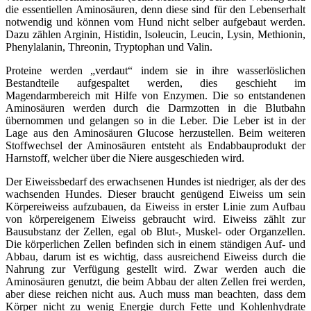
die essentiellen Aminosäuren, denn diese sind für den Lebenserhalt
notwendig und können vom Hund nicht selber aufgebaut werden.
Dazu zählen Arginin, Histidin, Isoleucin, Leucin, Lysin, Methionin,
Phenylalanin, Threonin, Tryptophan und Valin.
Proteine werden „verdaut“ indem sie in ihre wasserlöslichen
Bestandteile aufgespaltet werden, dies geschieht im
Magendarmbereich mit Hilfe von Enzymen. Die so entstandenen
Aminosäuren werden durch die Darmzotten in die Blutbahn
übernommen und gelangen so in die Leber. Die Leber ist in der
Lage aus den Aminosäuren Glucose herzustellen. Beim weiteren
Stoffwechsel der Aminosäuren entsteht als Endabbauprodukt der
Harnstoff, welcher über die Niere ausgeschieden wird.
Der Eiweissbedarf des erwachsenen Hundes ist niedriger, als der des
wachsenden Hundes. Dieser braucht genügend Eiweiss um sein
Körpereiweiss aufzubauen, da Eiweiss in erster Linie zum Aufbau
von körpereigenem Eiweiss gebraucht wird. Eiweiss zählt zur
Bausubstanz der Zellen, egal ob Blut-, Muskel- oder Organzellen.
Die körperlichen Zellen befinden sich in einem ständigen Auf- und
Abbau, darum ist es wichtig, dass ausreichend Eiweiss durch die
Nahrung zur Verfügung gestellt wird. Zwar werden auch die
Aminosäuren genutzt, die beim Abbau der alten Zellen frei werden,
aber diese reichen nicht aus. Auch muss man beachten, dass dem
Körper nicht zu wenig Energie durch Fette und Kohlenhydrate