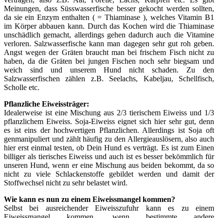
Meinungen, dass Süsswasserfische besser gekocht werden sollten,
da sie ein Enzym enthalten ( = Thiaminase ), welches Vitamin B1
im Körper abbauen kann. Durch das Kochen wird die Thiaminase
unschädlich gemacht, allerdings gehen dadurch auch die Vitamine
verloren. Salzwasserfische kann man dagegen sehr gut roh geben.
Angst wegen der Gräten braucht man bei frischem Fisch nicht zu
haben, da die Gräten bei jungen Fischen noch sehr biegsam und
weich sind und unserem Hund nicht schaden. Zu den
Salzwasserfischen zählen z.B. Seelachs, Kabeljau, Schellfisch,
Scholle etc.
Pflanzliche Eiweissträger:
Idealerweise ist eine Mischung aus 2/3 tierischem Eiweiss und 1/3
pflanzlichem Eiweiss. Soja-Eiweiss eignet sich hier sehr gut, denn
es ist eins der hochwertigen Pflanzlichen. Allerdings ist Soja oft
genmanipuliert und zählt häufig zu den Allergieauslösern, also auch
hier erst einmal testen, ob Dein Hund es verträgt. Es ist zum Einen
billiger als tierisches Eiweiss und auch ist es besser bekömmlich für
unseren Hund, wenn er eine Mischung aus beiden bekommt, da so
nicht zu viele Schlackenstoffe gebildet werden und damit der
Stoffwechsel nicht zu sehr belastet wird.
Wie kann es nun zu einem Eiweissmangel kommen?
Selbst bei ausreichender Eiweisszufuhr kann es zu einem
Eiweissmangel kommen, wenn bestimmte andere