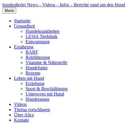
hundeallerlei
News – Videos – Infos – Berichte rund um den Hund
Menü
Startseite
Gesundheit
Hundekrankheiten
LESIA Tierklinik
Entwurmung
Ernährung
BARF
Rohfütterung
Vitamine & Nährstoffe
Hundefutter
Rezepte
Leben mit Hund
Erziehung
Sport & Beschäftigung
Unterwegs mit Hund
Hunderassen
Videos
Thema vorschlagen
Über Alice
Kontakt