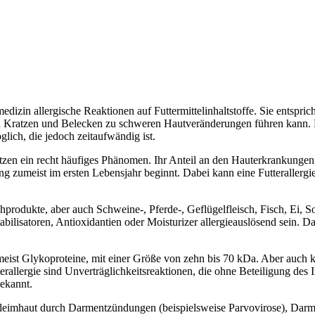
ermedizin allergische Reaktionen auf Futtermittelinhaltstoffe. Sie ents
urch Kratzen und Belecken zu schweren Hautveränderungen führen kann
lich, die jedoch zeitaufwändig ist.
en ein recht häufiges Phänomen. Ihr Anteil an den Hauterkrankungen 
g zumeist im ersten Lebensjahr beginnt. Dabei kann eine Futterallergie
lchprodukte, aber auch Schweine-, Pferde-, Geflügelfleisch, Fisch, Ei,
bilisatoren, Antioxidantien oder Moisturizer allergieauslösend sein.
zumeist Glykoproteine, mit einer Größe von zehn bis 70 kDa. Aber auch 
rallergie sind Unverträglichkeitsreaktionen, die ohne Beteiligung des
bekannt.
leimhaut durch Darmentzündungen (beispielsweise Parvovirose), Darm