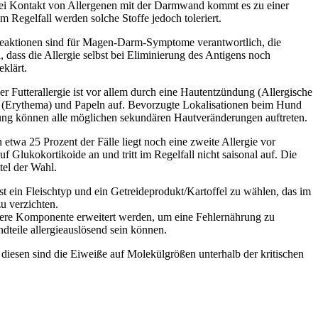
Bei Kontakt von Allergenen mit der Darmwand kommt es zu einer
egelfall werden solche Stoffe jedoch toleriert.
I-Reaktionen sind für Magen-Darm-Symptome verantwortlich, die
, dass die Allergie selbst bei Eliminierung des Antigens noch
klärt.
r Futterallergie ist vor allem durch eine Hautentzündung (Allergische
ung (Erythema) und Papeln auf. Bevorzugte Lokalisationen beim Hund
rung können alle möglichen sekundären Hautveränderungen auftreten.
twa 25 Prozent der Fälle liegt noch eine zweite Allergie vor
f Glukokortikoide an und tritt im Regelfall nicht saisonal auf. Die
tel der Wahl.
st ein Fleischtyp und ein Getreideprodukt/Kartoffel zu wählen, das im
zu verzichten.
tere Komponente erweitert werden, um eine Fehlernährung zu
dteile allergieauslösend sein können.
n diesen sind die Eiweiße auf Molekülgrößen unterhalb der kritischen