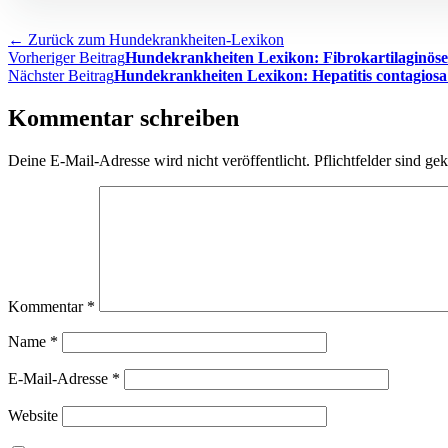
← Zurück zum Hundekrankheiten-Lexikon
Beitragsnavigation
Vorheriger Beitrag
Hundekrankheiten Lexikon: Fibrokartilaginös
Nächster Beitrag
Hundekrankheiten Lexikon: Hepatitis contagiosa
Kommentar schreiben
Deine E-Mail-Adresse wird nicht veröffentlicht. Pflichtfelder sind ge
Kommentar
*
Name
*
E-Mail-Adresse
*
Website