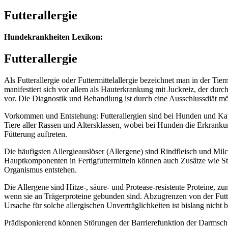
Futterallergie
Hundekrankheiten Lexikon:
Futterallergie
Als Futterallergie oder Futtermittelallergie bezeichnet man in der Ti
manifestiert sich vor allem als Hauterkrankung mit Juckreiz, der d
vor. Die Diagnostik und Behandlung ist durch eine Ausschlussdiät mög
Vorkommen und Entstehung: Futterallergien sind bei Hunden und Katz
Tiere aller Rassen und Altersklassen, wobei bei Hunden die Erkrankun
Fütterung auftreten.
Die häufigsten Allergieauslöser (Allergene) sind Rindfleisch und Mi
Hauptkomponenten in Fertigfuttermitteln können auch Zusätze wie Sta
Organismus entstehen.
Die Allergene sind Hitze-, säure- und Protease-resistente Proteine, 
wenn sie an Trägerproteine gebunden sind. Abzugrenzen von der Futte
Ursache für solche allergischen Unverträglichkeiten ist bislang nicht 
Prädisponierend können Störungen der Barrierefunktion der Darmsch