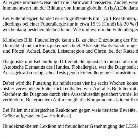
Allergene normalerweise nicht die Darmwand passieren. Zudem werde
Immunantwort mit der Bildung von Immunglobulin A (IgA).Die daraufh
Bei Futterallergien handelt es sich größtenteils um Typ-I-Reaktione
allerdings bei einer Futterallergie nur in etwa 15 % (Hund) bis 30 % (
wochenlang bestehen bleiben kann. Wie und warum die Futterallergene
Klinisches Bild: Futterallergie kann z.B. zu einer Entzündung der Pf
Dermatitis) mit Juckreiz gekennzeichnet. Als erste Hautveränderunge
sind Pfoten, Achsel, Bauch, Leistenregion und Ohren, bei der Katze
Diagnostik und Behandlung: Differentialdiagnostisch müssen alle mit
(Atopische Dermatitis des Hundes, Flohallergie), was die Diagnostik zu
Aussagekraft serologischer Tests gegen Futterallergene ist umstritten.
Dabei wird die Fütterung für mindestens vier bis sechs Wochen konseq
bisher verwendeten Futter nicht enthalten war. Auf alles Beifutter mi
Nachdem die Diagnose durch eine Ausschlussdiät gesichert wurde, k
verhindern. Bei erneutem Auftreten gilt die Komponente als identifiz
Bei Fällen mit allergischen Reaktionen gegen viele tierische Eiweiße,
Größe aufgespalten (→ Hydrolyse).
Hundekrankheiten-Lexikon mit freundlicher Genehmigung der LESIA
.