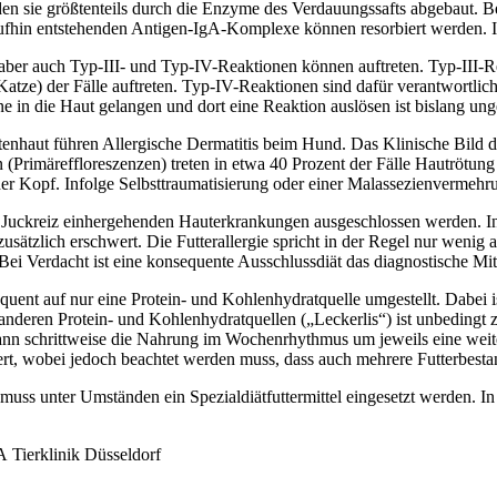
n sie größtenteils durch die Enzyme des Verdauungssafts abgebaut. 
in entstehenden Antigen-IgA-Komplexe können resorbiert werden. Im R
n, aber auch Typ-III- und Typ-IV-Reaktionen können auftreten. Typ-II
Katze) der Fälle auftreten. Typ-IV-Reaktionen sind dafür verantwortlich
 in die Haut gelangen und dort eine Reaktion auslösen ist bislang unge
otenhaut führen Allergische Dermatitis beim Hund. Das Klinische Bild de
n (Primäreffloreszenzen) treten in etwa 40 Prozent der Fälle Hautröt
 der Kopf. Infolge Selbsttraumatisierung oder einer Malassezienvermeh
 Juckreiz einhergehenden Hauterkrankungen ausgeschlossen werden. In e
sätzlich erschwert. Die Futterallergie spricht in der Regel nur wenig au
 Bei Verdacht ist eine konsequente Ausschlussdiät das diagnostische Mit
uent auf nur eine Protein- und Kohlenhydratquelle umgestellt. Dabei i
t anderen Protein- und Kohlenhydratquellen („Leckerlis“) ist unbedingt 
ann schrittweise die Nahrung im Wochenrhythmus um jeweils eine wei
iert, wobei jedoch beachtet werden muss, dass auch mehrere Futterbestan
 muss unter Umständen ein Spezialdiätfuttermittel eingesetzt werden. I
 Tierklinik Düsseldorf