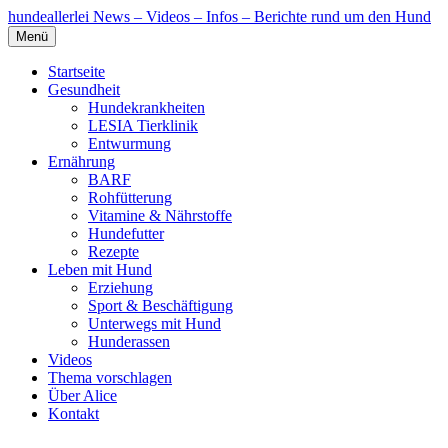
hundeallerlei
News – Videos – Infos – Berichte rund um den Hund
Menü
Startseite
Gesundheit
Hundekrankheiten
LESIA Tierklinik
Entwurmung
Ernährung
BARF
Rohfütterung
Vitamine & Nährstoffe
Hundefutter
Rezepte
Leben mit Hund
Erziehung
Sport & Beschäftigung
Unterwegs mit Hund
Hunderassen
Videos
Thema vorschlagen
Über Alice
Kontakt