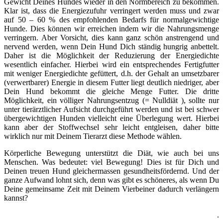
Gewicht Deines Hundes wieder in den Normbereich zu bekommen.
Klar ist, dass die Energiezufuhr verringert werden muss und zwar
auf 50 – 60 % des empfohlenden Bedarfs für normalgewichtige
Hunde. Dies können wir erreichen indem wir die Nahrungsmenge
verringern. Aber Vorsicht, dies kann ganz schön anstrengend und
nervend werden, wenn Dein Hund Dich ständig hungrig anbettelt.
Daher ist die Möglichkeit der Reduzierung der Energiedichte
wesentlich einfacher. Hierbei wird ein entsprechendes Fertigfutter
mit weniger Energiedichte gefüttert, d.h. der Gehalt an umsetzbarer
(verwertbarer) Energie in diesem Futter liegt deutlich niedriger, aber
Dein Hund bekommt die gleiche Menge Futter. Die dritte
Möglichkeit, ein völliger Nahrungsentzug (= Nulldiät ), sollte nur
unter tierärztlicher Aufsicht durchgeführt werden und ist bei schwer
übergewichtigen Hunden vielleicht eine Überlegung wert. Hierbei
kann aber der Stoffwechsel sehr leicht entgleisen, daher bitte
wirklich nur mit Deinem Tierarzt diese Methode wählen.
Körperliche Bewegung unterstützt die Diät, wie auch bei uns
Menschen. Was bedeutet: viel Bewegung! Dies ist für Dich und
Deinen treuen Hund gleichermassen gesundheitsfördernd. Und der
ganze Aufwand lohnt sich, denn was gibt es schöneres, als wenn Du
Deine gemeinsame Zeit mit Deinem Vierbeiner dadurch verlängern
kannst?
.