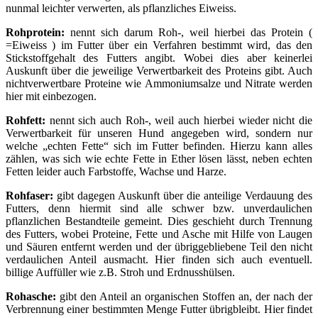
nunmal leichter verwerten, als pflanzliches Eiweiss.
Rohprotein:
nennt sich darum Roh-, weil hierbei das Protein (
=Eiweiss ) im Futter über ein Verfahren bestimmt wird, das den
Stickstoffgehalt des Futters angibt. Wobei dies aber keinerlei
Auskunft über die jeweilige Verwertbarkeit des Proteins gibt. Auch
nichtverwertbare Proteine wie Ammoniumsalze und Nitrate werden
hier mit einbezogen.
Rohfett:
nennt sich auch Roh-, weil auch hierbei wieder nicht die
Verwertbarkeit für unseren Hund angegeben wird, sondern nur
welche „echten Fette“ sich im Futter befinden. Hierzu kann alles
zählen, was sich wie echte Fette in Ether lösen lässt, neben echten
Fetten leider auch Farbstoffe, Wachse und Harze.
Rohfaser:
gibt dagegen Auskunft über die anteilige Verdauung des
Futters, denn hiermit sind alle schwer bzw. unverdaulichen
pflanzlichen Bestandteile gemeint. Dies geschieht durch Trennung
des Futters, wobei Proteine, Fette und Asche mit Hilfe von Laugen
und Säuren entfernt werden und der übriggebliebene Teil den nicht
verdaulichen Anteil ausmacht. Hier finden sich auch eventuell.
billige Auffüller wie z.B. Stroh und Erdnusshülsen.
Rohasche:
gibt den Anteil an organischen Stoffen an, der nach der
Verbrennung einer bestimmten Menge Futter übrigbleibt. Hier findet