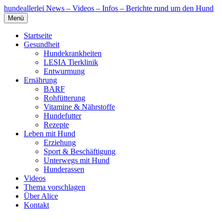
hundeallerlei
News – Videos – Infos – Berichte rund um den Hund
Menü
Startseite
Gesundheit
Hundekrankheiten
LESIA Tierklinik
Entwurmung
Ernährung
BARF
Rohfütterung
Vitamine & Nährstoffe
Hundefutter
Rezepte
Leben mit Hund
Erziehung
Sport & Beschäftigung
Unterwegs mit Hund
Hunderassen
Videos
Thema vorschlagen
Über Alice
Kontakt