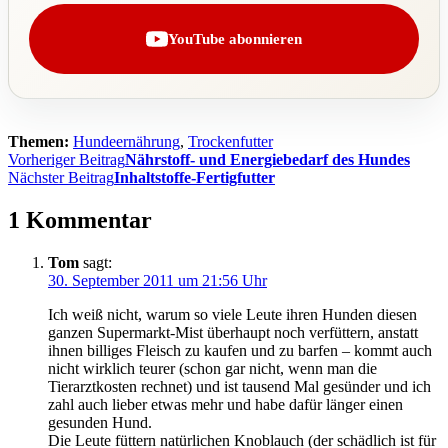
YouTube abonnieren
Themen:
Hundeernährung
,
Trockenfutter
Beitragsnavigation
Vorheriger Beitrag
Nährstoff- und Energiebedarf des Hundes
Nächster Beitrag
Inhaltstoffe-Fertigfutter
1 Kommentar
Tom
sagt:
30. September 2011 um 21:56 Uhr
Ich weiß nicht, warum so viele Leute ihren Hunden diesen
ganzen Supermarkt-Mist überhaupt noch verfüttern, anstatt
ihnen billiges Fleisch zu kaufen und zu barfen – kommt auch
nicht wirklich teurer (schon gar nicht, wenn man die
Tierarztkosten rechnet) und ist tausend Mal gesünder und ich
zahl auch lieber etwas mehr und habe dafür länger einen
gesunden Hund.
Die Leute füttern natürlichen Knoblauch (der schädlich ist für