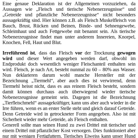
Eine genaue Deklaration ist der Allgemeinen vorzuziehen, da
Aussagen wie „Fleisch und tierische Nebenerzeugnisse“ und
„Getreide und pflanzliche Nebenerzeugnisse“ nicht besonders
aussagekräftig sind. Hier können z.B. als Fleisch Muskelfleisch von
Bauch, Brust, Rücken und Beinen, Binde- und Sehnengewebe,
Schleimhaut und auch Fettgewebe mit benannt sein. Als tierische
Nebenerzeugnisse findet man unter anderem Innereien, Knorpel,
Knochen, Fell, Haut und Blut.
Irreführend ist
, dass das Fleisch
vor
der Trocknung
gewogen
wird
und dieser Wert angegeben werden darf, obwohl im
Endprodukt doch wesentlich weniger Fleischanteil enthalten sein
wird. Fleisch, je nach Art, besteht nunmal zu 60 – 80% aus Wasser.
Nun deklarieren darum wohl manche Hersteller mit der
Bezeichnung „Tiermehl“, aber auch dies ist verwirrend, denn
Tiermehl heisst nicht, dass es aus reinem Fleisch besteht, sondern
damit können durchaus auch überwiegend wieder tierische
Nebenerzeugnisse gemeint sein. Dagegen ist die Bezeichnung
„Tierfleischmehl“ aussagekräftiger, kann uns aber auch wieder in die
Irre führen, wenn es an erster Stelle steht und gleich darauf Getreide.
Denn Getreide wird in getrockneter Form angegeben. Also ist mit
Sicherheit wieder mehr Getreide, als Fleisch enthalten.
Generell sollte man seinen Hund zu zwei Drittel mit tierischer und
einem Drittel mit pflanzlicher Kost versorgen. Dies funktioniert aber
nur mit wenigen Fertigfuttern. Tierisches Eiweiss kann unser Hund