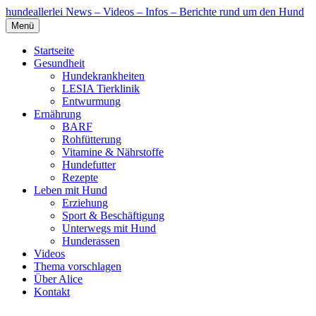
hundeallerlei
News – Videos – Infos – Berichte rund um den Hund
Menü
Startseite
Gesundheit
Hundekrankheiten
LESIA Tierklinik
Entwurmung
Ernährung
BARF
Rohfütterung
Vitamine & Nährstoffe
Hundefutter
Rezepte
Leben mit Hund
Erziehung
Sport & Beschäftigung
Unterwegs mit Hund
Hunderassen
Videos
Thema vorschlagen
Über Alice
Kontakt