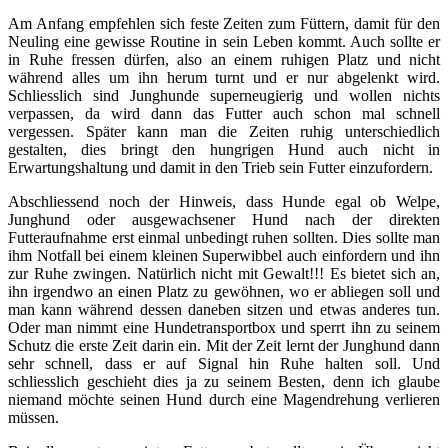
Am Anfang empfehlen sich feste Zeiten zum Füttern, damit für den
Neuling eine gewisse Routine in sein Leben kommt. Auch sollte er
in Ruhe fressen dürfen, also an einem ruhigen Platz und nicht
während alles um ihn herum turnt und er nur abgelenkt wird.
Schliesslich sind Junghunde superneugierig und wollen nichts
verpassen, da wird dann das Futter auch schon mal schnell
vergessen. Später kann man die Zeiten ruhig unterschiedlich
gestalten, dies bringt den hungrigen Hund auch nicht in
Erwartungshaltung und damit in den Trieb sein Futter einzufordern.
Abschliessend noch der Hinweis, dass Hunde egal ob Welpe,
Junghund oder ausgewachsener Hund nach der direkten
Futteraufnahme erst einmal unbedingt ruhen sollten. Dies sollte man
ihm Notfall bei einem kleinen Superwibbel auch einfordern und ihn
zur Ruhe zwingen. Natürlich nicht mit Gewalt!!! Es bietet sich an,
ihn irgendwo an einen Platz zu gewöhnen, wo er abliegen soll und
man kann während dessen daneben sitzen und etwas anderes tun.
Oder man nimmt eine Hundetransportbox und sperrt ihn zu seinem
Schutz die erste Zeit darin ein. Mit der Zeit lernt der Junghund dann
sehr schnell, dass er auf Signal hin Ruhe halten soll. Und
schliesslich geschieht dies ja zu seinem Besten, denn ich glaube
niemand möchte seinen Hund durch eine Magendrehung verlieren
müssen.