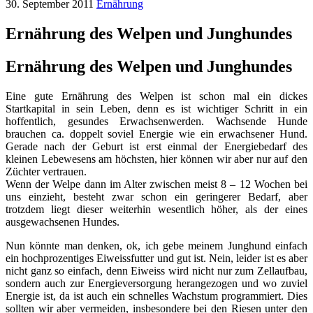
30. September 2011
Ernährung
Ernährung des Welpen und Junghundes
Ernährung des Welpen und Junghundes
Eine gute Ernährung des Welpen ist schon mal ein dickes
Startkapital in sein Leben, denn es ist wichtiger Schritt in ein
hoffentlich, gesundes Erwachsenwerden. Wachsende Hunde
brauchen ca. doppelt soviel Energie wie ein erwachsener Hund.
Gerade nach der Geburt ist erst einmal der Energiebedarf des
kleinen Lebewesens am höchsten, hier können wir aber nur auf den
Züchter vertrauen.
Wenn der Welpe dann im Alter zwischen meist 8 – 12 Wochen bei
uns einzieht, besteht zwar schon ein geringerer Bedarf, aber
trotzdem liegt dieser weiterhin wesentlich höher, als der eines
ausgewachsenen Hundes.
Nun könnte man denken, ok, ich gebe meinem Junghund einfach
ein hochprozentiges Eiweissfutter und gut ist. Nein, leider ist es aber
nicht ganz so einfach, denn Eiweiss wird nicht nur zum Zellaufbau,
sondern auch zur Energieversorgung herangezogen und wo zuviel
Energie ist, da ist auch ein schnelles Wachstum programmiert. Dies
sollten wir aber vermeiden, insbesondere bei den Riesen unter den