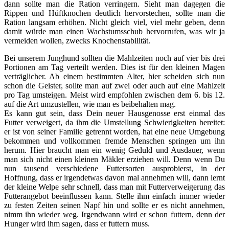
dann sollte man die Ration verringern. Sieht man dagegen die
Rippen und Hüftknochen deutlich hervorstechen, sollte man die
Ration langsam erhöhen. Nicht gleich viel, viel mehr geben, denn
damit würde man einen Wachstumsschub hervorrufen, was wir ja
vermeiden wollen, zwecks Knochenstabilität.
Bei unserem Junghund sollten die Mahlzeiten noch auf vier bis drei
Portionen am Tag verteilt werden. Dies ist für den kleinen Magen
verträglicher. Ab einem bestimmten Alter, hier scheiden sich nun
schon die Geister, sollte man auf zwei oder auch auf eine Mahlzeit
pro Tag umsteigen. Meist wird empfohlen zwischen dem 6. bis 12.
auf die Art umzustellen, wie man es beibehalten mag.
Es kann gut sein, dass Dein neuer Hausgenosse erst einmal das
Futter verweigert, da ihm die Umstellung Schwierigkeiten bereitet:
er ist von seiner Familie getrennt worden, hat eine neue Umgebung
bekommen und vollkommen fremde Menschen springen um ihn
herum. Hier braucht man ein wenig Geduld und Ausdauer, wenn
man sich nicht einen kleinen Mäkler erziehen will. Denn wenn Du
nun tausend verschiedene Futtersorten ausprobierst, in der
Hoffnung, dass er irgendetwas davon mal annehmen will, dann lernt
der kleine Welpe sehr schnell, dass man mit Futterverweigerung das
Futterangebot beeinflussen kann. Stelle ihm einfach immer wieder
zu festen Zeiten seinen Napf hin und sollte er es nicht annehmen,
nimm ihn wieder weg. Irgendwann wird er schon futtern, denn der
Hunger wird ihm sagen, dass er futtern muss.