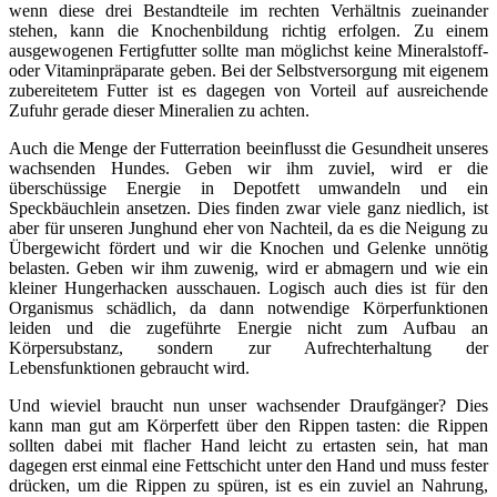
wenn diese drei Bestandteile im rechten Verhältnis zueinander
stehen, kann die Knochenbildung richtig erfolgen. Zu einem
ausgewogenen Fertigfutter sollte man möglichst keine Mineralstoff-
oder Vitaminpräparate geben. Bei der Selbstversorgung mit eigenem
zubereitetem Futter ist es dagegen von Vorteil auf ausreichende
Zufuhr gerade dieser Mineralien zu achten.
Auch die Menge der Futterration beeinflusst die Gesundheit unseres
wachsenden Hundes. Geben wir ihm zuviel, wird er die
überschüssige Energie in Depotfett umwandeln und ein
Speckbäuchlein ansetzen. Dies finden zwar viele ganz niedlich, ist
aber für unseren Junghund eher von Nachteil, da es die Neigung zu
Übergewicht fördert und wir die Knochen und Gelenke unnötig
belasten. Geben wir ihm zuwenig, wird er abmagern und wie ein
kleiner Hungerhacken ausschauen. Logisch auch dies ist für den
Organismus schädlich, da dann notwendige Körperfunktionen
leiden und die zugeführte Energie nicht zum Aufbau an
Körpersubstanz, sondern zur Aufrechterhaltung der
Lebensfunktionen gebraucht wird.
Und wieviel braucht nun unser wachsender Draufgänger? Dies
kann man gut am Körperfett über den Rippen tasten: die Rippen
sollten dabei mit flacher Hand leicht zu ertasten sein, hat man
dagegen erst einmal eine Fettschicht unter den Hand und muss fester
drücken, um die Rippen zu spüren, ist es ein zuviel an Nahrung,