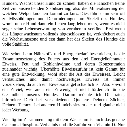
Hunden. Wächst unser Hund zu schnell, haben die Knochen keine
Zeit zur ausreichenden Stabilisierung, also die Mineralisierung der
weichen Welpenknochen kommt zu kurz. Dies führt dann sehr oft
zu Missbildungen und Deformierungen am Skelett des Hundes,
womit unser Hund dann ein Leben lang leben muss, wenn es nicht
sogar seine Lebenserwartung von vornherein verkürzt. Erst wenn
das Längenwachstum vollends abgeschlossen ist, verknöchert auch
die Wachstumszone und erst dann hat das Skelett des Hundes die
volle Stabilität.
Wie schon beim Nährstoff- und Energiebedarf beschrieben, ist die
Zusammensetzung des Futters aus den drei Energielieferanten:
Eiweiss, Fett und Kohlenhydrate und deren Konzentration
zueinander wichtig. Überhöhte Eiweisszufuhr ist kein Garant für
eine gute Entwicklung, wohl aber die Art des Eiweisses. Leicht
verdauliches und damit hochwertiges Eiweiss ist immer
vorzuziehen, da auch ein Eiweissmangel schädlich ist. Also sowohl
ein Zuviel, wie auch ein Zuwenig ist nicht förderlich für die
Gesundheit unseres Hundes. Darum möchte ich Dir raten,
informiere Dich bei verschiedenen Quellen: Deinem Züchter,
Deinem Tierarzt, bei anderen Hundebesitzern etc. und glaube nicht
jeder Werbung.
Wichtig im Zusammenhang mit dem Wachstum ist auch das genaue
Calcium- Phosphor- Verhältnis und die Zufuhr von Vitamin D. Nur