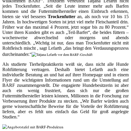
willkommen BARF“. Trotzdem verteufelt Tatjana Lefarth nicht
jedes Trockenfutter. „Seit die Leute immer mehr aufs Barfen
kommen und die Futtermittelhersteller einen Einbruch erkennen,
bieten sie viel besseres
Trockenfutter
an, als noch vor 10 bis 15
Jahren. In hochwertigen Sorten ist jetzt viel mehr Fleischanteil drin.
Früher war das maximal 4 Prozent, jetzt sogar bis zu 80 Prozent.“
Unter ihren Kunden gibt es auch „Teil-Barfer“, die beides füttern –
wochenweise abwechselnd oder morgens und abends
unterschiedlich. „Wichtig ist nur, dass man Trockenfutter nicht mit
Rohfleisch mischt , sagt Lefarth „das bringt den Verdauungsprozess
durcheinander.“
Als studierte Tierheilpraktikerin weiß sie, dass nicht alle Hunde
Rohfütterung vertragen. Deshalb bietet Lefarth auch eine
individuelle Beratung an und hat auf ihrer Homepage und in einem
Flyer die wichtigsten Informationen rund um die Umstellung auf
BARF zusammengestellt. Die engagierte Hundebesitzerin ist aber
auch ein wenig frustriert, dass sich nur die großen
Futtermittelhersteller leisten können, Millionen in die Forschung zur
Verbesserung ihrer Produkte zu stecken. „Wir Barfer würden auch
gerne wissenschaftliche Beweise für die Vorteile der Rohfütterung
liefern, aber es fehlt uns einfach das Geld für groß angelegte
Studien.“