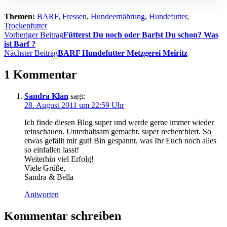
Themen:
BARF
,
Fressen
,
Hundeernährung
,
Hundefutter
,
Trockenfutter
Beitragsnavigation
Vorheriger Beitrag
Fütterst Du noch oder Barfst Du schon? Was
ist Barf ?
Nächster Beitrag
BARF Hundefutter Metzgerei Meiritz
1 Kommentar
Sandra Klan
sagt:
28. August 2011 um 22:59 Uhr
Ich finde diesen Blog super und werde gerne immer wieder
reinschauen. Unterhaltsam gemacht, super recherchiert. So
etwas gefällt mir gut! Bin gespannt, was Ihr Euch noch alles
so einfallen lasst!
Weiterhin viel Erfolg!
Viele Grüße,
Sandra & Bella
Antworten
Kommentar schreiben