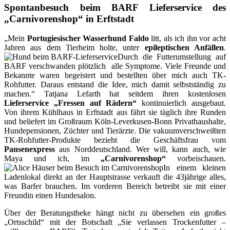
Spontanbesuch beim BARF Lieferservice des
„Carnivorenshop“ in Erftstadt
„Mein
Portugiesischer Wasserhund Faldo
litt, als ich ihn vor acht
Jahren aus dem Tierheim holte, unter
epileptischen Anfällen
.
Durch die Futterumstellung auf
BARF verschwanden plötzlich
alle Symptome. Viele Freunde und
Bekannte waren begeistert und bestellten über mich auch TK-
Rohfutter. Daraus entstand die Idee, mich damit selbstständig zu
machen.“ Tatjana Lefarth hat seitdem ihren kostenlosen
Lieferservice „Fressen auf Rädern“
kontinuierlich ausgebaut.
Von ihrem Kühlhaus in Erftstadt aus fährt sie täglich ihre Runden
und beliefert im Großraum Köln-Leverkusen-Bonn Privathaushalte,
Hundepensionen, Züchter und Tierärzte. Die vakuumverschweißten
TK-Rohfutter-Produkte bezieht die Geschäftsfrau vom
Pansenexpress
aus Norddeutschland. Wer will, kann auch, wie
Maya und ich, im
„Carnivorenshop“
vorbeischauen.
In einem kleinen
Ladenlokal direkt an der Hauptstrasse verkauft die 43jährige alles,
was Barfer brauchen. Im vorderen Bereich betreibt sie mit einer
Freundin einen Hundesalon.
Über der Beratungstheke hängt nicht zu übersehen ein großes
„Ortsschild“ mit der Botschaft „Sie verlassen Trockenfutter –