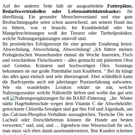
Auf der anderen Seite hält sie ausgearbeitete
Futterpläne,
Bedarfswertetabellen oder Lebensmitteldatenbanke
n für
überflüssig. Ein gesunder Menschenverstand und eine gute
Beobachtungsgabe seien schon ausreichend, um seinem Hund das
zu füttern, was er braucht. Im Krankheitsfall oder bei
Mangelerscheinungen weiß der Tierarzt oder Tierheilpraktiker,
welche Nahrungsergänzungen sinnvoll sind.
Ihr persönliches Erfolgsrezept für eine gesunde Ernährung heisst:
Abwechslung, Abwechslung, Abwechslung! „Ich füttere meinen
Portugiesischen Wasserhunden einmal die Woche Innereien, Fisch
und verschiedene Fleischsorten – alles gemischt mit püriertem Obst
und Gemüse, Kräutern und hochwertigen Ölen. Sonntags
bekommen sie nur große Putenhälse zum Knabbern. “ Bei ihr klingt
das alles ganz einfach und sehr überzeugend. Aber schließlich kann
die Barfexpertin auch mit jahrelanger Praxiserfahrung aufwarten.
Wie ein wandelndes Lexikon erklärt sie mir, welche
Nahrungszusätze welche Nährstoffe liefern und wofür das gut sein
soll.
„Im Winter
stärkt Hagebuttenschale wegen dem Vitamin C die Abwehrkräfte;
getrocknete Chlorella-Seealgen sind gut fürs Fell und Algenkalk, um
das Calcium-Phosphor-Verhältnis auszugleichen. Tierische Öle wie
Lachsöl oder Dorschlebertran können die Hunde am besten
verwerten.“ und, und, und…. Irgendwie eine Wissenschaft für sich,
man muss sich eben damit auseinandersetzen. Ihre Kunden scheinen