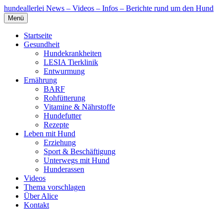
hundeallerlei
News – Videos – Infos – Berichte rund um den Hund
Menü
Startseite
Gesundheit
Hundekrankheiten
LESIA Tierklinik
Entwurmung
Ernährung
BARF
Rohfütterung
Vitamine & Nährstoffe
Hundefutter
Rezepte
Leben mit Hund
Erziehung
Sport & Beschäftigung
Unterwegs mit Hund
Hunderassen
Videos
Thema vorschlagen
Über Alice
Kontakt