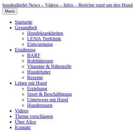
hundeallerlei
News – Videos – Infos – Berichte rund um den Hund
Menü
Startseite
Gesundheit
Hundekrankheiten
LESIA Tierklinik
Entwurmung
Ernährung
BARF
Rohfütterung
Vitamine & Nährstoffe
Hundefutter
Rezepte
Leben mit Hund
Erziehung
Sport & Beschäftigung
Unterwegs mit Hund
Hunderassen
Videos
Thema vorschlagen
Über Alice
Kontakt