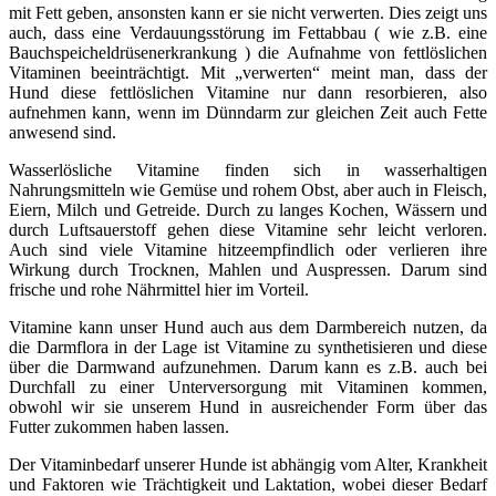
mit Fett geben, ansonsten kann er sie nicht verwerten. Dies zeigt uns
auch, dass eine Verdauungsstörung im Fettabbau ( wie z.B. eine
Bauchspeicheldrüsenerkrankung ) die Aufnahme von fettlöslichen
Vitaminen beeinträchtigt. Mit „verwerten“ meint man, dass der
Hund diese fettlöslichen Vitamine nur dann resorbieren, also
aufnehmen kann, wenn im Dünndarm zur gleichen Zeit auch Fette
anwesend sind.
Wasserlösliche Vitamine finden sich in wasserhaltigen
Nahrungsmitteln wie Gemüse und rohem Obst, aber auch in Fleisch,
Eiern, Milch und Getreide. Durch zu langes Kochen, Wässern und
durch Luftsauerstoff gehen diese Vitamine sehr leicht verloren.
Auch sind viele Vitamine hitzeempfindlich oder verlieren ihre
Wirkung durch Trocknen, Mahlen und Auspressen. Darum sind
frische und rohe Nährmittel hier im Vorteil.
Vitamine kann unser Hund auch aus dem Darmbereich nutzen, da
die Darmflora in der Lage ist Vitamine zu synthetisieren und diese
über die Darmwand aufzunehmen. Darum kann es z.B. auch bei
Durchfall zu einer Unterversorgung mit Vitaminen kommen,
obwohl wir sie unserem Hund in ausreichender Form über das
Futter zukommen haben lassen.
Der Vitaminbedarf unserer Hunde ist abhängig vom Alter, Krankheit
und Faktoren wie Trächtigkeit und Laktation, wobei dieser Bedarf