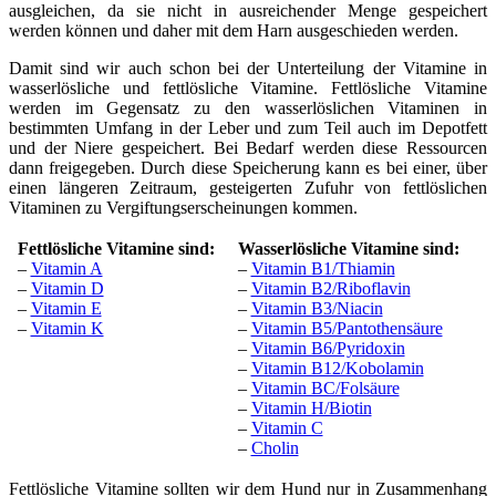
ausgleichen, da sie nicht in ausreichender Menge gespeichert
werden können und daher mit dem Harn ausgeschieden werden.
Damit sind wir auch schon bei der Unterteilung der Vitamine in
wasserlösliche und fettlösliche Vitamine. Fettlösliche Vitamine
werden im Gegensatz zu den wasserlöslichen Vitaminen in
bestimmten Umfang in der Leber und zum Teil auch im Depotfett
und der Niere gespeichert. Bei Bedarf werden diese Ressourcen
dann freigegeben. Durch diese Speicherung kann es bei einer, über
einen längeren Zeitraum, gesteigerten Zufuhr von fettlöslichen
Vitaminen zu Vergiftungserscheinungen kommen.
Fettlösliche Vitamine sind:
Wasserlösliche Vitamine sind:
–
Vitamin A
–
Vitamin B1/Thiamin
–
Vitamin D
–
Vitamin B2/Riboflavin
–
Vitamin E
–
Vitamin B3/Niacin
–
Vitamin K
–
Vitamin B5/Pantothensäure
–
Vitamin B6/Pyridoxin
–
Vitamin B12/Kobolamin
–
Vitamin BC/Folsäure
–
Vitamin H/Biotin
–
Vitamin C
–
Cholin
Fettlösliche Vitamine sollten wir dem Hund nur in Zusammenhang