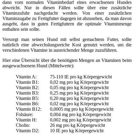
dann vom normalen Vitaminbedarf eines erwachsenen Hundes
abweicht. Nur in diesen Fällen sollte über eine zusätzliche
Vitaminzufuhr nachgedacht werden. Von einer zusätzlichen
Vitaminzugabe zu Fertigfutter dagegen ist abzusehen, da man davon
ausgeht, dass in guten Fertigfuttern die optimale Vitaminmenge
enthalten sein sollte.
Versorgt man seinen Hund mit selbst gemachtem Futter, sollte
natürlich eine abwechslungsreiche Kost genutzt werden, um die
verschiedenen Vitamine in ausreichender Menge zuzuführen.
Hier eine Übersicht über die benötigten Mengen an Vitaminen beim
ausgewachsenem Hund (Mittelwerte):
Vitamin A:
75-110 IE pro kg Körpergewicht
Vitamin B1:
0,02 mg pro kg Körpergewicht
Vitamin B2:
0,05 mg pro kg Körpergewicht
Vitamin B3:
0,25 mg pro kg Körpergewicht
Vitamin B5:
0,20 mg pro kg Körpergewicht
Vitamin B6:
0,02 mg pro kg Körpergewicht
Vitamin B12:
0,0005 mg pro kg Körpergewicht
Folsäure:
0,004 mg pro kg Körpergewicht
Vitamin H:
0,002 mg pro kg Körpergewicht
Cholin:
26 mg pro kg Körpergewicht
Vitamin D2:
10 IE pro kg Körpergewicht