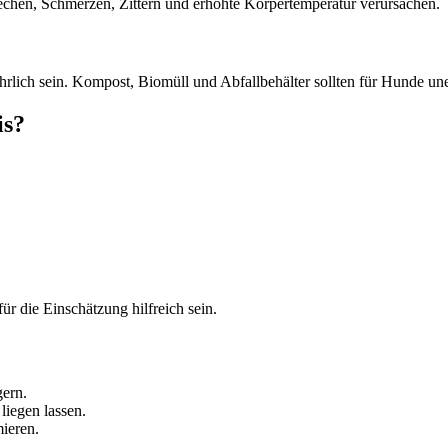
en, Schmerzen, Zittern und erhöhte Körpertemperatur verursachen.
lich sein. Kompost, Biomüll und Abfallbehälter sollten für Hunde uner
is?
r die Einschätzung hilfreich sein.
ern.
iegen lassen.
mieren.