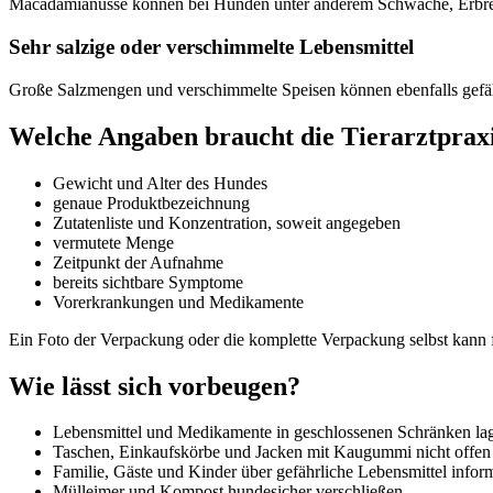
Macadamianüsse können bei Hunden unter anderem Schwäche, Erbrech
Sehr salzige oder verschimmelte Lebensmittel
Große Salzmengen und verschimmelte Speisen können ebenfalls gefähr
Welche Angaben braucht die Tierarztprax
Gewicht und Alter des Hundes
genaue Produktbezeichnung
Zutatenliste und Konzentration, soweit angegeben
vermutete Menge
Zeitpunkt der Aufnahme
bereits sichtbare Symptome
Vorerkrankungen und Medikamente
Ein Foto der Verpackung oder die komplette Verpackung selbst kann fü
Wie lässt sich vorbeugen?
Lebensmittel und Medikamente in geschlossenen Schränken lag
Taschen, Einkaufskörbe und Jacken mit Kaugummi nicht offen l
Familie, Gäste und Kinder über gefährliche Lebensmittel infor
Mülleimer und Kompost hundesicher verschließen.