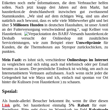
Etiketten noch mehr Informationen, die dem Verbraucher helfen
sollen. Nach jetzt knapp drei Jahren auf dem Markt, hat
haustierkost.de deutschlandweit inzwischen gut zweitausend
Stammkunden. „Wir sind auf dem richtigen Weg, sind uns aber
natürlich auch bewusst, dass es sehr viele Mitbewerber gibt und bei
über
5 Millionen Hunden
in deutschen Haushalten, ist unser Anteil
an der Futterversorgung verschwindend gering.“, sagt Kellner von
Haustierkost.
Deshalb versucht der Onlineshop mit zusätzlichen
Serviceleistungen, wie zum Beispiel einer
Umweltprämie
für
Kunden, die die Thermoboxen aus Styropor zurückschicken, zu
punkten.
Mein Fazit:
es lohnt sich, verschiedene
Onlineshops im Internet
zu vergleichen und sich ruhig auch mal telefonisch oder per Email
beraten zu lassen. Der persönliche Eindruck ist wichtig, um auch zu
Internetanbietern Vertrauen aufzubauen. Auch wenn nicht jeder die
Gelegenheit hat wie Maya und ich, einfach mal spontan vor Ort
hinter die Kulissen (von Haustierkost ) zu schauen.
Spezial:
Als hunde-allerlei Besucher bekommt ihr, wenn ihr über diesen
Link
geht, bei haustierkost einmalig
5% Rabatt
für eure
Bestellung. Bitte gebt dazu im Warenkorb im Feld
Rabattcode