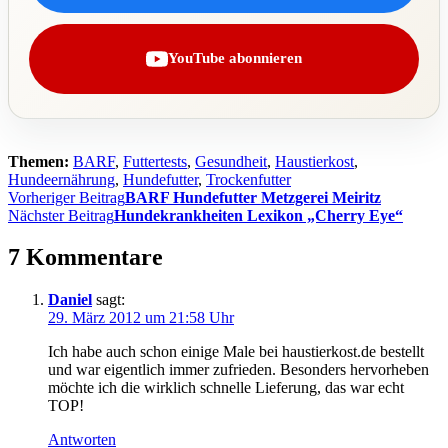
YouTube abonnieren
Themen:
BARF
,
Futtertests
,
Gesundheit
,
Haustierkost
,
Hundeernährung
,
Hundefutter
,
Trockenfutter
Beitragsnavigation
Vorheriger Beitrag
BARF Hundefutter Metzgerei Meiritz
Nächster Beitrag
Hundekrankheiten Lexikon „Cherry Eye“
7 Kommentare
Daniel
sagt:
29. März 2012 um 21:58 Uhr
Ich habe auch schon einige Male bei haustierkost.de bestellt
und war eigentlich immer zufrieden. Besonders hervorheben
möchte ich die wirklich schnelle Lieferung, das war echt
TOP!
Antworten