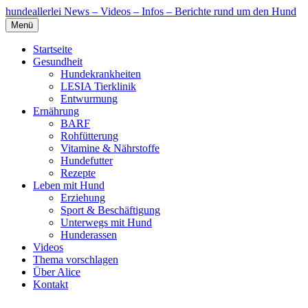
hundeallerlei
News – Videos – Infos – Berichte rund um den Hund
Menü
Startseite
Gesundheit
Hundekrankheiten
LESIA Tierklinik
Entwurmung
Ernährung
BARF
Rohfütterung
Vitamine & Nährstoffe
Hundefutter
Rezepte
Leben mit Hund
Erziehung
Sport & Beschäftigung
Unterwegs mit Hund
Hunderassen
Videos
Thema vorschlagen
Über Alice
Kontakt