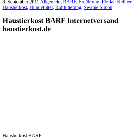
8. September 2011
Allgemein
,
BARF
,
Ernährung
,
Florian Kellner
,
Haustierkost
,
Hundefutter
,
Rohfütterung
,
Swanie Simon
Haustierkost BARF Internetversand
haustierkost.de
Haustierkost BARF