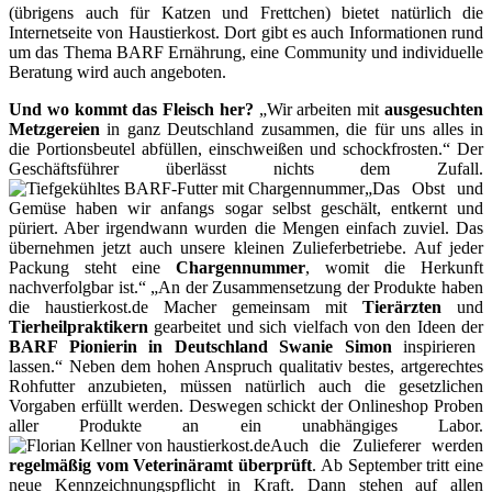
(übrigens auch für Katzen und Frettchen) bietet natürlich die
Internetseite von Haustierkost. Dort gibt es auch Informationen rund
um das Thema BARF Ernährung, eine Community und individuelle
Beratung wird auch angeboten.
Und wo kommt das Fleisch her?
„Wir arbeiten mit
ausgesuchten
Metzgereien
in ganz Deutschland zusammen, die für uns alles in
die Portionsbeutel abfüllen, einschweißen und schockfrosten.“ Der
Geschäftsführer überlässt nichts dem Zufall.
„Das Obst und
Gemüse haben wir anfangs sogar selbst geschält, entkernt und
püriert. Aber irgendwann wurden die Mengen einfach zuviel. Das
übernehmen jetzt auch unsere kleinen Zulieferbetriebe. Auf jeder
Packung steht eine
Chargennummer
, womit die Herkunft
nachverfolgbar ist.“ „An der Zusammensetzung der Produkte haben
die haustierkost.de Macher gemeinsam mit
Tierärzten
und
Tierheilpraktikern
gearbeitet und sich vielfach von den Ideen der
BARF Pionierin in Deutschland Swanie Simon
inspirieren
lassen.“ Neben dem hohen Anspruch qualitativ bestes, artgerechtes
Rohfutter anzubieten, müssen natürlich auch die gesetzlichen
Vorgaben erfüllt werden. Deswegen schickt der Onlineshop Proben
aller Produkte an ein unabhängiges Labor.
Auch die Zulieferer werden
regelmäßig vom Veterinäramt überprüft
. Ab September tritt eine
neue Kennzeichnungspflicht in Kraft. Dann stehen auf allen