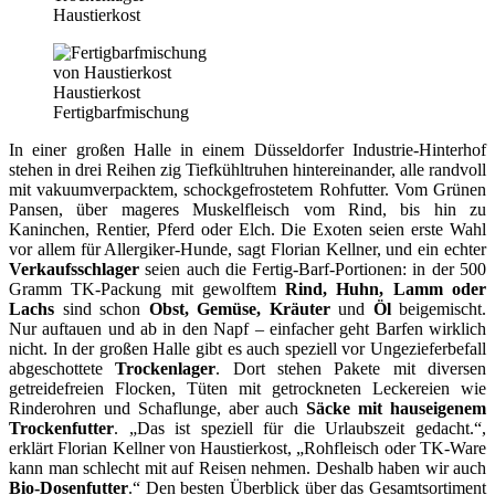
Haustierkost
Haustierkost
Fertigbarfmischung
In einer großen Halle in einem Düsseldorfer Industrie-Hinterhof
stehen in drei Reihen zig Tiefkühltruhen hintereinander, alle randvoll
mit vakuumverpacktem, schockgefrostetem Rohfutter. Vom Grünen
Pansen, über mageres Muskelfleisch vom Rind, bis hin zu
Kaninchen, Rentier, Pferd oder Elch. Die Exoten seien erste Wahl
vor allem für Allergiker-Hunde, sagt Florian Kellner, und ein echter
Verkaufsschlager
seien auch die Fertig-Barf-Portionen: in der 500
Gramm TK-Packung mit gewolftem
Rind, Huhn, Lamm oder
Lachs
sind schon
Obst, Gemüse, Kräuter
und
Öl
beigemischt.
Nur auftauen und ab in den Napf – einfacher geht Barfen wirklich
nicht. In der großen Halle gibt es auch speziell vor Ungezieferbefall
abgeschottete
Trockenlager
. Dort stehen Pakete mit diversen
getreidefreien Flocken, Tüten mit getrockneten Leckereien wie
Rinderohren und Schaflunge, aber auch
Säcke mit hauseigenem
Trockenfutter
. „Das ist speziell für die Urlaubszeit gedacht.“,
erklärt Florian Kellner von Haustierkost, „Rohfleisch oder TK-Ware
kann man schlecht mit auf Reisen nehmen. Deshalb haben wir auch
Bio-Dosenfutter
.“ Den besten Überblick über das Gesamtsortiment