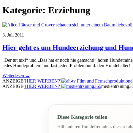
Kategorie:
Erziehung
3. Juli 2011
Hier geht es um Hundeerziehung und Hun
„Der tut nix!“ und „Das hat er noch nie gemacht!“ hören Hundetrain
jedes Hundeproblem und fast jeden Problemhund: den Hundehalter! E
Weiterlesen →
ANZEIGE
(
HIER WERBEN?
)
a
ANZEIGE
(
HIER WERBEN?
)
medientraining3
Diese Kategorie teilen
Hilf anderen Hundefreunden, diesen Inha