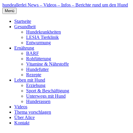
hundeallerlei
News – Videos – Infos – Berichte rund um den Hund
Menü
Startseite
Gesundheit
Hundekrankheiten
LESIA Tierklinik
Entwurmung
Ernährung
BARF
Rohfütterung
Vitamine & Nährstoffe
Hundefutter
Rezepte
Leben mit Hund
Erziehung
Sport & Beschäftigung
Unterwegs mit Hund
Hunderassen
Videos
Thema vorschlagen
Über Alice
Kontakt