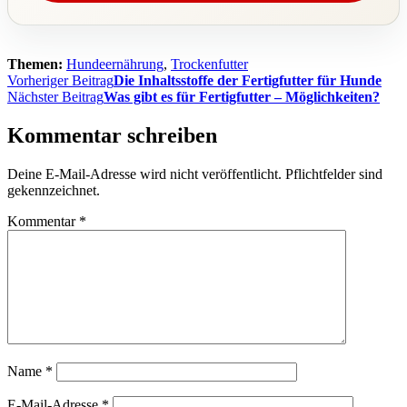
Themen:
Hundeernährung
,
Trockenfutter
Beitragsnavigation
Vorheriger Beitrag
Die Inhaltsstoffe der Fertigfutter für Hunde
Nächster Beitrag
Was gibt es für Fertigfutter – Möglichkeiten?
Kommentar schreiben
Deine E-Mail-Adresse wird nicht veröffentlicht. Pflichtfelder sind
gekennzeichnet.
Kommentar
*
Name
*
E-Mail-Adresse
*