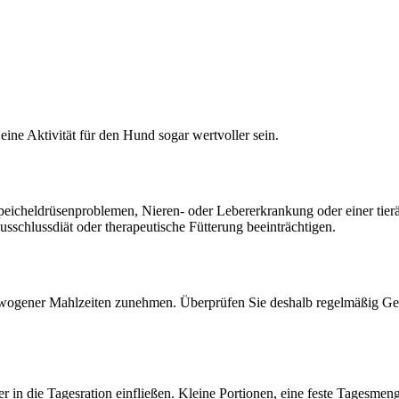
ine Aktivität für den Hund sogar wertvoller sein.
eicheldrüsenproblemen, Nieren- oder Lebererkrankung oder einer tierär
sschlussdiät oder therapeutische Fütterung beeinträchtigen.
ewogener Mahlzeiten zunehmen. Überprüfen Sie deshalb regelmäßig Gew
 in die Tagesration einfließen. Kleine Portionen, eine feste Tagesmen