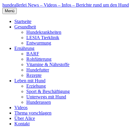
hundeallerlei
News – Videos – Infos – Berichte rund um den Hund
Menü
Startseite
Gesundheit
Hundekrankheiten
LESIA Tierklinik
Entwurmung
Ernährung
BARF
Rohfütterung
Vitamine & Nährstoffe
Hundefutter
Rezepte
Leben mit Hund
Erziehung
Sport & Beschäftigung
Unterwegs mit Hund
Hunderassen
Videos
Thema vorschlagen
Über Alice
Kontakt