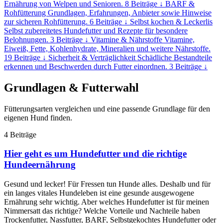
Ernährung von Welpen und Senioren.
8 Beiträge
↓
BARF &
Rohfütterung
Grundlagen, Erfahrungen, Anbieter sowie Hinweise
zur sicheren Rohfütterung.
6 Beiträge
↓
Selbst kochen & Leckerlis
Selbst zubereitetes Hundefutter und Rezepte für besondere
Belohnungen.
3 Beiträge
↓
Vitamine & Nährstoffe
Vitamine,
Eiweiß, Fette, Kohlenhydrate, Mineralien und weitere Nährstoffe.
19 Beiträge
↓
Sicherheit & Verträglichkeit
Schädliche Bestandteile
erkennen und Beschwerden durch Futter einordnen.
3 Beiträge
↓
Grundlagen & Futterwahl
Fütterungsarten vergleichen und eine passende Grundlage für den
eigenen Hund finden.
4 Beiträge
Hier geht es um Hundefutter und die richtige
Hundeernährung
Gesund und lecker! Für Fressen tun Hunde alles. Deshalb und für
ein langes vitales Hundeleben ist eine gesunde ausgewogene
Ernährung sehr wichtig. Aber welches Hundefutter ist für meinen
Nimmersatt das richtige? Welche Vorteile und Nachteile haben
Trockenfutter, Nassfutter, BARF, Selbstgekochtes Hundefutter oder