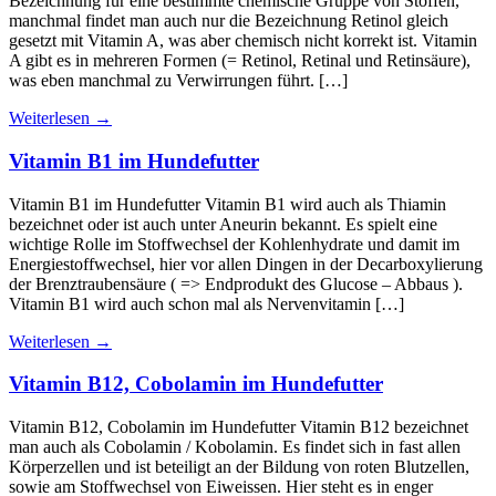
Bezeichnung für eine bestimmte chemische Gruppe von Stoffen,
manchmal findet man auch nur die Bezeichnung Retinol gleich
gesetzt mit Vitamin A, was aber chemisch nicht korrekt ist. Vitamin
A gibt es in mehreren Formen (= Retinol, Retinal und Retinsäure),
was eben manchmal zu Verwirrungen führt. […]
Weiterlesen
→
Vitamin B1 im Hundefutter
Vitamin B1 im Hundefutter Vitamin B1 wird auch als Thiamin
bezeichnet oder ist auch unter Aneurin bekannt. Es spielt eine
wichtige Rolle im Stoffwechsel der Kohlenhydrate und damit im
Energiestoffwechsel, hier vor allen Dingen in der Decarboxylierung
der Brenztraubensäure ( => Endprodukt des Glucose – Abbaus ).
Vitamin B1 wird auch schon mal als Nervenvitamin […]
Weiterlesen
→
Vitamin B12, Cobolamin im Hundefutter
Vitamin B12, Cobolamin im Hundefutter Vitamin B12 bezeichnet
man auch als Cobolamin / Kobolamin. Es findet sich in fast allen
Körperzellen und ist beteiligt an der Bildung von roten Blutzellen,
sowie am Stoffwechsel von Eiweissen. Hier steht es in enger