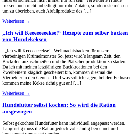
muss es sicherlich nicht immer nur roh sein. Verwilderte Hunde
fressen auch nicht unbedingt nur rohe Zutaten, sondern sie müssen
um zu überleben, auch Abfallprodukte des […]
Weiterlesen
→
„Ich will Keeeeeeeekse!“ Rezepte zum selber backen
von Hundekeksen
„Ich will Keeeeeeeekse!“ Weihnachtsbacken für unsere
vierbeinigen Krümelmonster So, jetzt wird´s langsam Zeit, den
Backofen anzuschmeißen und die Plätzchenproduktion zu starten.
Da ich mit meinen letztjährigen Backkreationen bei den
Zweibeinern kläglich gescheitert bin, kommen diesmal die
Vierbeiner in den Genuss. Und was soll ich sagen, bei den Fellnasen
kommen meine Kekse richtig gut an! […]
Weiterlesen
→
Hundefutter selbst kochen: So wird die Ration
ausgewogen
Selbst gekochtes Hundefutter kann individuell angepasst werden.
Langfristig muss die Ration jedoch vollständig berechnet und
konsequent umgesetzt werden.