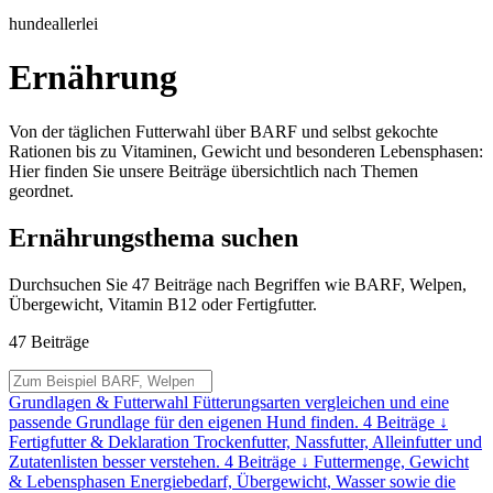
hundeallerlei
Ernährung
Von der täglichen Futterwahl über BARF und selbst gekochte
Rationen bis zu Vitaminen, Gewicht und besonderen Lebensphasen:
Hier finden Sie unsere Beiträge übersichtlich nach Themen
geordnet.
Ernährungsthema suchen
Durchsuchen Sie 47 Beiträge nach Begriffen wie BARF, Welpen,
Übergewicht, Vitamin B12 oder Fertigfutter.
47 Beiträge
Ernährungsbeiträge
durchsuchen
Grundlagen & Futterwahl
Fütterungsarten vergleichen und eine
passende Grundlage für den eigenen Hund finden.
4 Beiträge
↓
Fertigfutter & Deklaration
Trockenfutter, Nassfutter, Alleinfutter und
Zutatenlisten besser verstehen.
4 Beiträge
↓
Futtermenge, Gewicht
& Lebensphasen
Energiebedarf, Übergewicht, Wasser sowie die