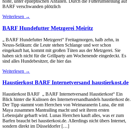
holte, unter epileptischen Anfällen. Durch die Futterumstellung auf
BARF verschwanden plötzlich
Weiterlesen
→
BARF Hundefutter Metzgerei Meiritz
„ BARF Hundefutter Metzgerei“ Freitagmorgen, halb zehn, in
Neuss-Selikum: die Leute stehen Schlange und wer schon
eingekauft hat, kommt mit großen Tüten aus der Metzgerei. Sie
haben sich nicht für die Grillparty am Wochenende eingedeckt. Es
sind alles Hundebesitzer, die hier das
Weiterlesen
→
Haustierkost BARF Internetversand haustierkost.de
Haustierkost BARF „ BARF Internetversand Haustierkost“ Ein
Blick hinter die Kulissen des Internetversandhandels haustierkost de.
Der Tipp stammt vom Herrchen von Weimaranerin Luna, die mit
Maya zusammen Mantrailing macht und seit ihrem ersten
Lebensjahr gebarft wird. Lunas Herrchen kauft alles, was er zum
Barfen braucht bei haustierkost.de. Allerdings nicht übers Internet,
sondern direkt im Düsseldorfer […]