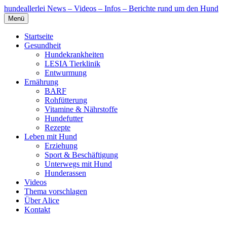
hundeallerlei
News – Videos – Infos – Berichte rund um den Hund
Menü
Startseite
Gesundheit
Hundekrankheiten
LESIA Tierklinik
Entwurmung
Ernährung
BARF
Rohfütterung
Vitamine & Nährstoffe
Hundefutter
Rezepte
Leben mit Hund
Erziehung
Sport & Beschäftigung
Unterwegs mit Hund
Hunderassen
Videos
Thema vorschlagen
Über Alice
Kontakt