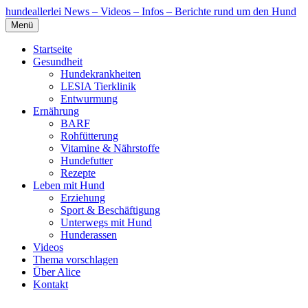
hundeallerlei
News – Videos – Infos – Berichte rund um den Hund
Menü
Startseite
Gesundheit
Hundekrankheiten
LESIA Tierklinik
Entwurmung
Ernährung
BARF
Rohfütterung
Vitamine & Nährstoffe
Hundefutter
Rezepte
Leben mit Hund
Erziehung
Sport & Beschäftigung
Unterwegs mit Hund
Hunderassen
Videos
Thema vorschlagen
Über Alice
Kontakt