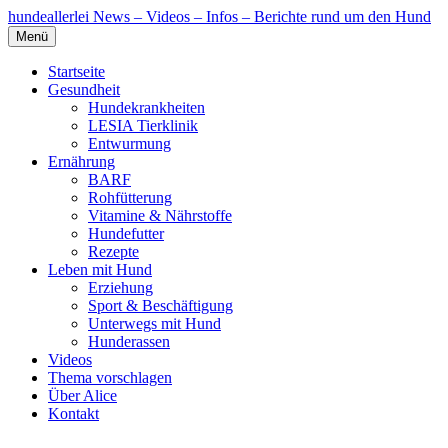
hundeallerlei
News – Videos – Infos – Berichte rund um den Hund
Menü
Startseite
Gesundheit
Hundekrankheiten
LESIA Tierklinik
Entwurmung
Ernährung
BARF
Rohfütterung
Vitamine & Nährstoffe
Hundefutter
Rezepte
Leben mit Hund
Erziehung
Sport & Beschäftigung
Unterwegs mit Hund
Hunderassen
Videos
Thema vorschlagen
Über Alice
Kontakt