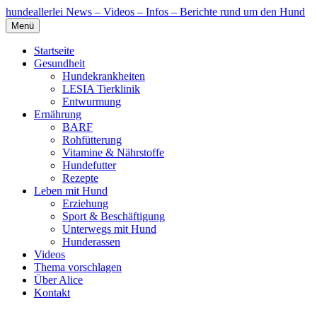
hundeallerlei
News – Videos – Infos – Berichte rund um den Hund
Menü
Startseite
Gesundheit
Hundekrankheiten
LESIA Tierklinik
Entwurmung
Ernährung
BARF
Rohfütterung
Vitamine & Nährstoffe
Hundefutter
Rezepte
Leben mit Hund
Erziehung
Sport & Beschäftigung
Unterwegs mit Hund
Hunderassen
Videos
Thema vorschlagen
Über Alice
Kontakt