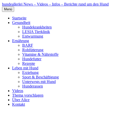
hundeallerlei
News – Videos – Infos – Berichte rund um den Hund
Menü
Startseite
Gesundheit
Hundekrankheiten
LESIA Tierklinik
Entwurmung
Ernährung
BARF
Rohfütterung
Vitamine & Nährstoffe
Hundefutter
Rezepte
Leben mit Hund
Erziehung
Sport & Beschäftigung
Unterwegs mit Hund
Hunderassen
Videos
Thema vorschlagen
Über Alice
Kontakt