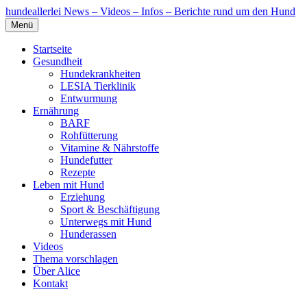
hundeallerlei
News – Videos – Infos – Berichte rund um den Hund
Menü
Startseite
Gesundheit
Hundekrankheiten
LESIA Tierklinik
Entwurmung
Ernährung
BARF
Rohfütterung
Vitamine & Nährstoffe
Hundefutter
Rezepte
Leben mit Hund
Erziehung
Sport & Beschäftigung
Unterwegs mit Hund
Hunderassen
Videos
Thema vorschlagen
Über Alice
Kontakt