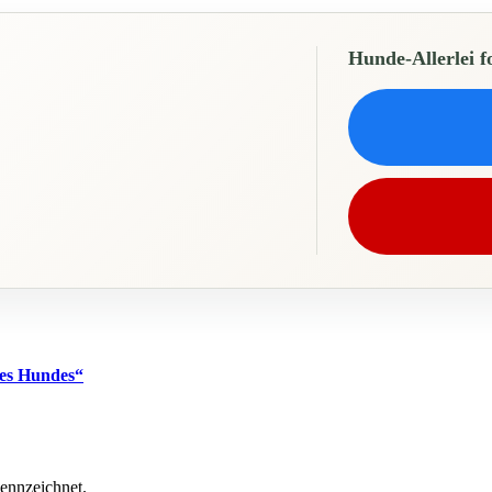
Hunde-Allerlei f
des Hundes“
kennzeichnet.