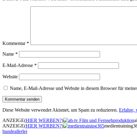
Kommentar
*
Name
*
E-Mail-Adresse
*
Website
Name, E-Mail-Adresse und Website in diesem Browser für meine
Diese Website verwendet Akismet, um Spam zu reduzieren.
Erfahre,
ANZEIGE
(
HIER WERBEN?
)
a
ANZEIGE
(
HIER WERBEN?
)
medientraining3
hundeallerlei