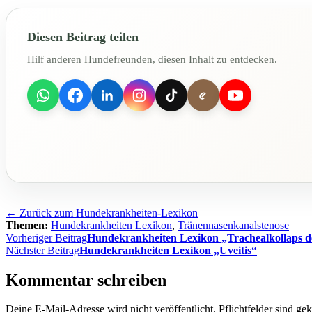
Diesen Beitrag teilen
Hilf anderen Hundefreunden, diesen Inhalt zu entdecken.
← Zurück zum Hundekrankheiten-Lexikon
Themen:
Hundekrankheiten Lexikon
,
Tränennasenkanalstenose
Beitragsnavigation
Vorheriger Beitrag
Hundekrankheiten Lexikon „Trachealkollaps 
Nächster Beitrag
Hundekrankheiten Lexikon „Uveitis“
Kommentar schreiben
Deine E-Mail-Adresse wird nicht veröffentlicht. Pflichtfelder sind ge