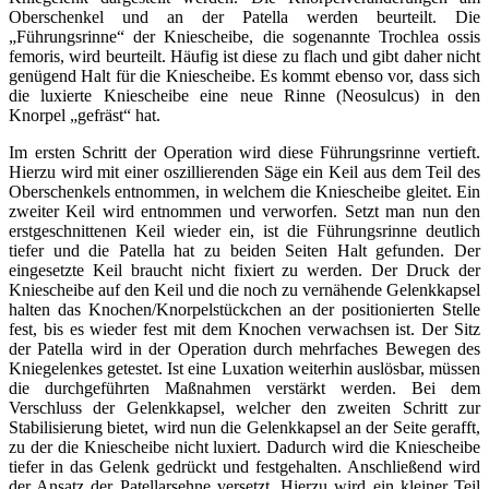
Oberschenkel und an der Patella werden beurteilt. Die
„Führungsrinne“ der Kniescheibe, die sogenannte Trochlea ossis
femoris, wird beurteilt. Häufig ist diese zu flach und gibt daher nicht
genügend Halt für die Kniescheibe. Es kommt ebenso vor, dass sich
die luxierte Kniescheibe eine neue Rinne (Neosulcus) in den
Knorpel „gefräst“ hat.
Im ersten Schritt der Operation wird diese Führungsrinne vertieft.
Hierzu wird mit einer oszillierenden Säge ein Keil aus dem Teil des
Oberschenkels entnommen, in welchem die Kniescheibe gleitet. Ein
zweiter Keil wird entnommen und verworfen. Setzt man nun den
erstgeschnittenen Keil wieder ein, ist die Führungsrinne deutlich
tiefer und die Patella hat zu beiden Seiten Halt gefunden. Der
eingesetzte Keil braucht nicht fixiert zu werden. Der Druck der
Kniescheibe auf den Keil und die noch zu vernähende Gelenkkapsel
halten das Knochen/Knorpelstückchen an der positionierten Stelle
fest, bis es wieder fest mit dem Knochen verwachsen ist. Der Sitz
der Patella wird in der Operation durch mehrfaches Bewegen des
Kniegelenkes getestet. Ist eine Luxation weiterhin auslösbar, müssen
die durchgeführten Maßnahmen verstärkt werden. Bei dem
Verschluss der Gelenkkapsel, welcher den zweiten Schritt zur
Stabilisierung bietet, wird nun die Gelenkkapsel an der Seite gerafft,
zu der die Kniescheibe nicht luxiert. Dadurch wird die Kniescheibe
tiefer in das Gelenk gedrückt und festgehalten. Anschließend wird
der Ansatz der Patellarsehne versetzt. Hierzu wird ein kleiner Teil