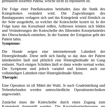
permanent luxierten Patella, welche nicht zu reponieren ist.
Die Folge einer Patellaluxation beinhaltet, dass die Statik des
Kniegelenkes verändert wird. Die Zugwirkungen des
Bandapparates verlagern sich und das Kniegelenk wird förmlich zu
der Seite ausgedreht, zu welcher die Kniescheibe luxiert ist. In der
Folge kann das Kreuzband reißen, Arthrosen können sich bilden
und Veränderungen der Kniescheibe des führenden Knorpelanteiles
des Oberschenkels entstehen. In der Summe der Ereignisse geht der
Patient lahm.
Symptome:
Die Hunde zeigen eine intermetierende Lahmheit der
Hintergliedmaße. Diese stellt sich häufig so dar, dass der Patient
lahmheitsfrei läuft und plötzlich eine Hintergliedmaße im Gang
entlastet. Nach einigen Schritten läuft er dann wieder normal weiter.
Die Symptome sind jedoch variabel und können auch zur
vollständigen Lahmheit einer Hintergliedmaße führen.
Therapie:
Eine Operation ist oft Mittel der Wahl. Je nach Gradeinteilung und
Nebenbefunden werden unterschiedliche Operationstechniken
angewendet.
Zunächst muss die Kniescheibe durch einen Zugang zum
Kniegelenk dargestellt werden. Die Knorpelveränderungen am