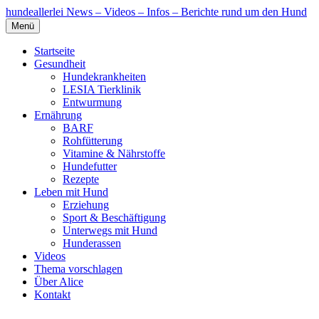
hundeallerlei
News – Videos – Infos – Berichte rund um den Hund
Menü
Startseite
Gesundheit
Hundekrankheiten
LESIA Tierklinik
Entwurmung
Ernährung
BARF
Rohfütterung
Vitamine & Nährstoffe
Hundefutter
Rezepte
Leben mit Hund
Erziehung
Sport & Beschäftigung
Unterwegs mit Hund
Hunderassen
Videos
Thema vorschlagen
Über Alice
Kontakt