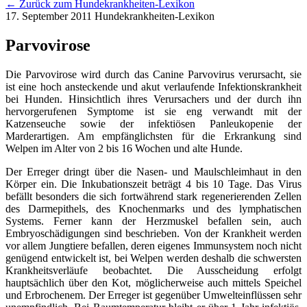
← Zurück zum Hundekrankheiten-Lexikon
17. September 2011
Hundekrankheiten-Lexikon
Parvovirose
Die Parvovirose wird durch das Canine Parvovirus verursacht, sie
ist eine hoch ansteckende und akut verlaufende Infektionskrankheit
bei Hunden. Hinsichtlich ihres Verursachers und der durch ihn
hervorgerufenen Symptome ist sie eng verwandt mit der
Katzenseuche sowie der infektiösen Panleukopenie der
Marderartigen. Am empfänglichsten für die Erkrankung sind
Welpen im Alter von 2 bis 16 Wochen und alte Hunde.
Der Erreger dringt über die Nasen- und Maulschleimhaut in den
Körper ein. Die Inkubationszeit beträgt 4 bis 10 Tage. Das Virus
befällt besonders die sich fortwährend stark regenerierenden Zellen
des Darmepithels, des Knochenmarks und des lymphatischen
Systems. Ferner kann der Herzmuskel befallen sein, auch
Embryoschädigungen sind beschrieben. Von der Krankheit werden
vor allem Jungtiere befallen, deren eigenes Immunsystem noch nicht
genügend entwickelt ist, bei Welpen werden deshalb die schwersten
Krankheitsverläufe beobachtet. Die Ausscheidung erfolgt
hauptsächlich über den Kot, möglicherweise auch mittels Speichel
und Erbrochenem. Der Erreger ist gegenüber Umwelteinflüssen sehr