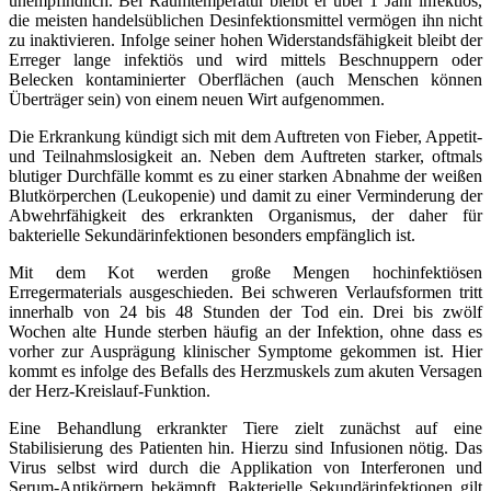
unempfindlich. Bei Raumtemperatur bleibt er über 1 Jahr infektiös,
die meisten handelsüblichen Desinfektionsmittel vermögen ihn nicht
zu inaktivieren. Infolge seiner hohen Widerstandsfähigkeit bleibt der
Erreger lange infektiös und wird mittels Beschnuppern oder
Belecken kontaminierter Oberflächen (auch Menschen können
Überträger sein) von einem neuen Wirt aufgenommen.
Die Erkrankung kündigt sich mit dem Auftreten von Fieber, Appetit-
und Teilnahmslosigkeit an. Neben dem Auftreten starker, oftmals
blutiger Durchfälle kommt es zu einer starken Abnahme der weißen
Blutkörperchen (Leukopenie) und damit zu einer Verminderung der
Abwehrfähigkeit des erkrankten Organismus, der daher für
bakterielle Sekundärinfektionen besonders empfänglich ist.
Mit dem Kot werden große Mengen hochinfektiösen
Erregermaterials ausgeschieden. Bei schweren Verlaufsformen tritt
innerhalb von 24 bis 48 Stunden der Tod ein. Drei bis zwölf
Wochen alte Hunde sterben häufig an der Infektion, ohne dass es
vorher zur Ausprägung klinischer Symptome gekommen ist. Hier
kommt es infolge des Befalls des Herzmuskels zum akuten Versagen
der Herz-Kreislauf-Funktion.
Eine Behandlung erkrankter Tiere zielt zunächst auf eine
Stabilisierung des Patienten hin. Hierzu sind Infusionen nötig. Das
Virus selbst wird durch die Applikation von Interferonen und
Serum-Antikörpern bekämpft. Bakterielle Sekundärinfektionen gilt