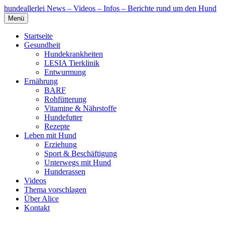
hundeallerlei
News – Videos – Infos – Berichte rund um den Hund
Menü
Startseite
Gesundheit
Hundekrankheiten
LESIA Tierklinik
Entwurmung
Ernährung
BARF
Rohfütterung
Vitamine & Nährstoffe
Hundefutter
Rezepte
Leben mit Hund
Erziehung
Sport & Beschäftigung
Unterwegs mit Hund
Hunderassen
Videos
Thema vorschlagen
Über Alice
Kontakt