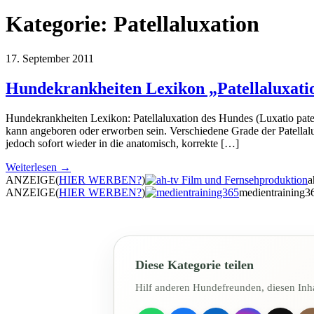
Kategorie:
Patellaluxation
17. September 2011
Hundekrankheiten Lexikon „Patellaluxatio
Hundekrankheiten Lexikon: Patellaluxation des Hundes (Luxatio patel
kann angeboren oder erworben sein. Verschiedene Grade der Patellalu
jedoch sofort wieder in die anatomisch, korrekte […]
Weiterlesen →
ANZEIGE
(
HIER WERBEN?
)
a
ANZEIGE
(
HIER WERBEN?
)
medientraining3
Diese Kategorie teilen
Hilf anderen Hundefreunden, diesen Inha