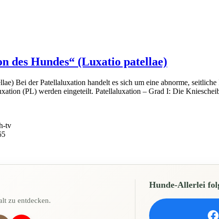
n des Hundes“ (Luxatio patellae)
lae) Bei der Patellaluxation handelt es sich um eine abnorme, seitlic
xation (PL) werden eingeteilt. Patellaluxation – Grad I: Die Knieschei
h-tv
65
Hunde-Allerlei fol
lt zu entdecken.