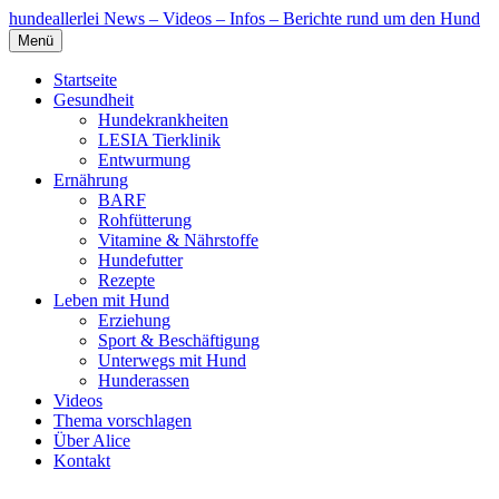
hundeallerlei
News – Videos – Infos – Berichte rund um den Hund
Menü
Startseite
Gesundheit
Hundekrankheiten
LESIA Tierklinik
Entwurmung
Ernährung
BARF
Rohfütterung
Vitamine & Nährstoffe
Hundefutter
Rezepte
Leben mit Hund
Erziehung
Sport & Beschäftigung
Unterwegs mit Hund
Hunderassen
Videos
Thema vorschlagen
Über Alice
Kontakt