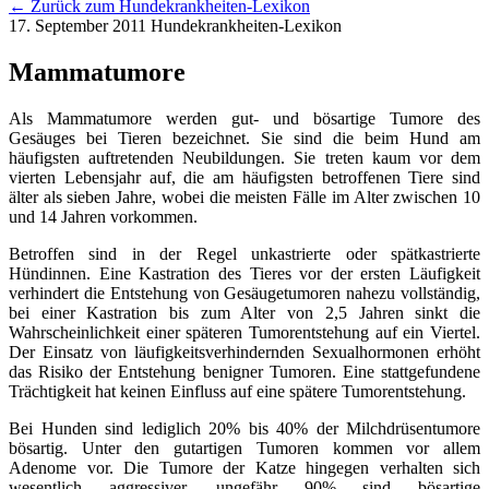
← Zurück zum Hundekrankheiten-Lexikon
17. September 2011
Hundekrankheiten-Lexikon
Mammatumore
Als Mammatumore werden gut- und bösartige Tumore des
Gesäuges bei Tieren bezeichnet. Sie sind die beim Hund am
häufigsten auftretenden Neubildungen. Sie treten kaum vor dem
vierten Lebensjahr auf, die am häufigsten betroffenen Tiere sind
älter als sieben Jahre, wobei die meisten Fälle im Alter zwischen 10
und 14 Jahren vorkommen.
Betroffen sind in der Regel unkastrierte oder spätkastrierte
Hündinnen. Eine Kastration des Tieres vor der ersten Läufigkeit
verhindert die Entstehung von Gesäugetumoren nahezu vollständig,
bei einer Kastration bis zum Alter von 2,5 Jahren sinkt die
Wahrscheinlichkeit einer späteren Tumorentstehung auf ein Viertel.
Der Einsatz von läufigkeitsverhindernden Sexualhormonen erhöht
das Risiko der Entstehung benigner Tumoren. Eine stattgefundene
Trächtigkeit hat keinen Einfluss auf eine spätere Tumorentstehung.
Bei Hunden sind lediglich 20% bis 40% der Milchdrüsentumore
bösartig. Unter den gutartigen Tumoren kommen vor allem
Adenome vor. Die Tumore der Katze hingegen verhalten sich
wesentlich aggressiver, ungefähr 90% sind bösartige