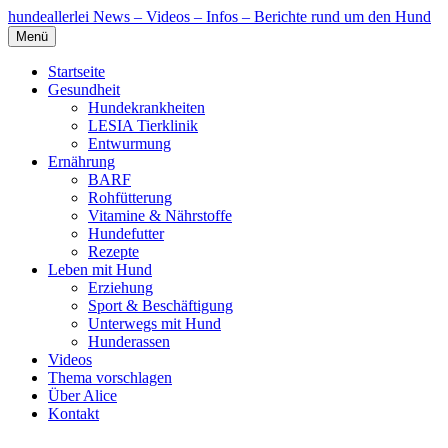
hundeallerlei
News – Videos – Infos – Berichte rund um den Hund
Menü
Startseite
Gesundheit
Hundekrankheiten
LESIA Tierklinik
Entwurmung
Ernährung
BARF
Rohfütterung
Vitamine & Nährstoffe
Hundefutter
Rezepte
Leben mit Hund
Erziehung
Sport & Beschäftigung
Unterwegs mit Hund
Hunderassen
Videos
Thema vorschlagen
Über Alice
Kontakt