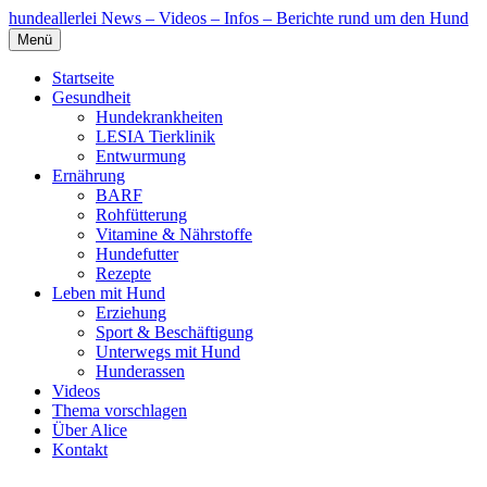
hundeallerlei
News – Videos – Infos – Berichte rund um den Hund
Menü
Startseite
Gesundheit
Hundekrankheiten
LESIA Tierklinik
Entwurmung
Ernährung
BARF
Rohfütterung
Vitamine & Nährstoffe
Hundefutter
Rezepte
Leben mit Hund
Erziehung
Sport & Beschäftigung
Unterwegs mit Hund
Hunderassen
Videos
Thema vorschlagen
Über Alice
Kontakt