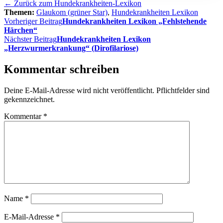
← Zurück zum Hundekrankheiten-Lexikon
Themen:
Glaukom (grüner Star)
,
Hundekrankheiten Lexikon
Beitragsnavigation
Vorheriger Beitrag
Hundekrankheiten Lexikon „Fehlstehende
Härchen“
Nächster Beitrag
Hundekrankheiten Lexikon
„Herzwurmerkrankung“ (Dirofilariose)
Kommentar schreiben
Deine E-Mail-Adresse wird nicht veröffentlicht. Pflichtfelder sind
gekennzeichnet.
Kommentar
*
Name
*
E-Mail-Adresse
*