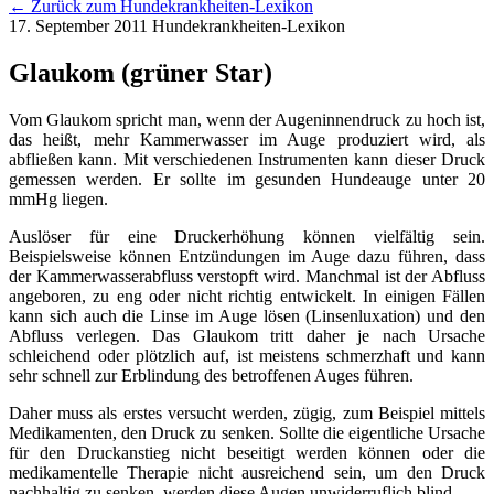
← Zurück zum Hundekrankheiten-Lexikon
17. September 2011
Hundekrankheiten-Lexikon
Glaukom (grüner Star)
Vom Glaukom spricht man, wenn der Augeninnendruck zu hoch ist,
das heißt, mehr Kammerwasser im Auge produziert wird, als
abfließen kann. Mit verschiedenen Instrumenten kann dieser Druck
gemessen werden. Er sollte im gesunden Hundeauge unter 20
mmHg liegen.
Auslöser für eine Druckerhöhung können vielfältig sein.
Beispielsweise können Entzündungen im Auge dazu führen, dass
der Kammerwasserabfluss verstopft wird. Manchmal ist der Abfluss
angeboren, zu eng oder nicht richtig entwickelt. In einigen Fällen
kann sich auch die Linse im Auge lösen (Linsenluxation) und den
Abfluss verlegen. Das Glaukom tritt daher je nach Ursache
schleichend oder plötzlich auf, ist meistens schmerzhaft und kann
sehr schnell zur Erblindung des betroffenen Auges führen.
Daher muss als erstes versucht werden, zügig, zum Beispiel mittels
Medikamenten, den Druck zu senken. Sollte die eigentliche Ursache
für den Druckanstieg nicht beseitigt werden können oder die
medikamentelle Therapie nicht ausreichend sein, um den Druck
nachhaltig zu senken, werden diese Augen unwiderruflich blind.