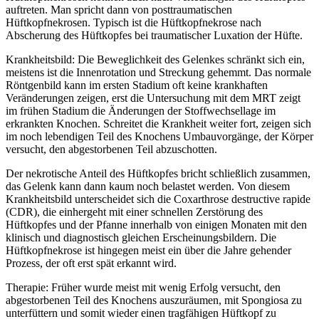
auftreten. Man spricht dann von posttraumatischen
Hüftkopfnekrosen. Typisch ist die Hüftkopfnekrose nach
Abscherung des Hüftkopfes bei traumatischer Luxation der Hüfte.
Krankheitsbild: Die Beweglichkeit des Gelenkes schränkt sich ein,
meistens ist die Innenrotation und Streckung gehemmt. Das normale
Röntgenbild kann im ersten Stadium oft keine krankhaften
Veränderungen zeigen, erst die Untersuchung mit dem MRT zeigt
im frühen Stadium die Änderungen der Stoffwechsellage im
erkrankten Knochen. Schreitet die Krankheit weiter fort, zeigen sich
im noch lebendigen Teil des Knochens Umbauvorgänge, der Körper
versucht, den abgestorbenen Teil abzuschotten.
Der nekrotische Anteil des Hüftkopfes bricht schließlich zusammen,
das Gelenk kann dann kaum noch belastet werden. Von diesem
Krankheitsbild unterscheidet sich die Coxarthrose destructive rapide
(CDR), die einhergeht mit einer schnellen Zerstörung des
Hüftkopfes und der Pfanne innerhalb von einigen Monaten mit den
klinisch und diagnostisch gleichen Erscheinungsbildern. Die
Hüftkopfnekrose ist hingegen meist ein über die Jahre gehender
Prozess, der oft erst spät erkannt wird.
Therapie: Früher wurde meist mit wenig Erfolg versucht, den
abgestorbenen Teil des Knochens auszuräumen, mit Spongiosa zu
unterfüttern und somit wieder einen tragfähigen Hüftkopf zu