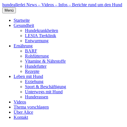
hundeallerlei
News – Videos – Infos – Berichte rund um den Hund
Menü
Startseite
Gesundheit
Hundekrankheiten
LESIA Tierklinik
Entwurmung
Ernährung
BARF
Rohfütterung
Vitamine & Nährstoffe
Hundefutter
Rezepte
Leben mit Hund
Erziehung
Sport & Beschäftigung
Unterwegs mit Hund
Hunderassen
Videos
Thema vorschlagen
Über Alice
Kontakt