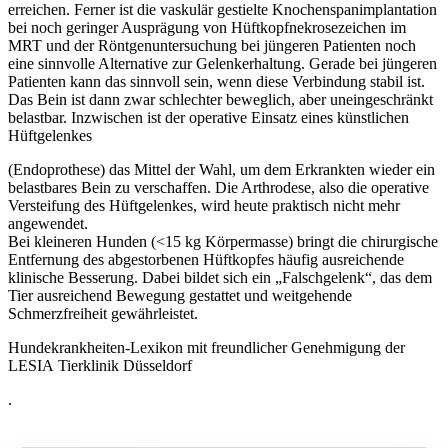
erreichen. Ferner ist die vaskulär gestielte Knochenspanimplantation
bei noch geringer Ausprägung von Hüftkopfnekrosezeichen im
MRT und der Röntgenuntersuchung bei jüngeren Patienten noch
eine sinnvolle Alternative zur Gelenkerhaltung. Gerade bei jüngeren
Patienten kann das sinnvoll sein, wenn diese Verbindung stabil ist.
Das Bein ist dann zwar schlechter beweglich, aber uneingeschränkt
belastbar. Inzwischen ist der operative Einsatz eines künstlichen
Hüftgelenkes
(Endoprothese) das Mittel der Wahl, um dem Erkrankten wieder ein
belastbares Bein zu verschaffen. Die Arthrodese, also die operative
Versteifung des Hüftgelenkes, wird heute praktisch nicht mehr
angewendet.
Bei kleineren Hunden (<15 kg Körpermasse) bringt die chirurgische
Entfernung des abgestorbenen Hüftkopfes häufig ausreichende
klinische Besserung. Dabei bildet sich ein „Falschgelenk“, das dem
Tier ausreichend Bewegung gestattet und weitgehende
Schmerzfreiheit gewährleistet.
Hundekrankheiten-Lexikon mit freundlicher Genehmigung der
LESIA Tierklinik Düsseldorf
.