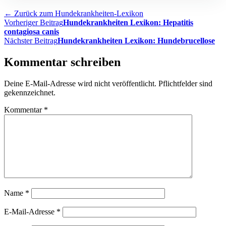
← Zurück zum Hundekrankheiten-Lexikon
Beitragsnavigation
Vorheriger Beitrag
Hundekrankheiten Lexikon: Hepatitis
contagiosa canis
Nächster Beitrag
Hundekrankheiten Lexikon: Hundebrucellose
Kommentar schreiben
Deine E-Mail-Adresse wird nicht veröffentlicht. Pflichtfelder sind
gekennzeichnet.
Kommentar
*
Name
*
E-Mail-Adresse
*