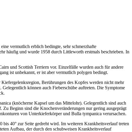
ine vermutlich erblich bedingte, sehr schmerzhafte
hr häufig und wurde 1958 durch Littleworth erstmals beschrieben. In
n und Scottish Terriern vor. Einzelfälle wurden auch für andere
 ist unbekannt, er ist aber vermutlich polygen bedingt.
der Kiefergelenksregion, Berührungen des Kopfes werden nicht mehr
ellt. Gelegentlich können auch Fieberschübe auftreten. Die Symptome
ck.
anica (knöcherne Kapsel um das Mittelohr). Gelegentlich sind auch
f. Zu Beginn sind die Knochenveränderungen nur gering ausgeprägt
enkonturen von Unterkieferkörper und Bulla tympanica verursachen.
bis 40° zur Seite gedreht wird. Im weiteren Krankheitsverlauf treten
hteten Aufbau, der durch den schubweisen Krankheitsverlauf