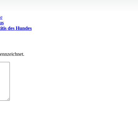
ie
us
tis des Hundes
kennzeichnet.