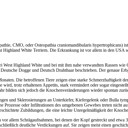
thie, CMO, oder Osteopathia craniomandibularis hypertrophicans) ist e
Highland White Terriern. Die Erkrankung ist vor allem in den USA se
West Highland White und bei mit ihm nahe verwandten Rassen wie Cair
Deutsche Dogge und Deutsch Drahthaar beschrieben. Der genaue Erbgang
Monaten. Die betroffenen Tiere zeigen eine starke Schmerzhaftigkeit 
e wird, trotz erhaltenen Appetits, stark vermindert oder sogar eingest
ahr bilden sich jedoch die Knochenveränderungen wieder spontan zurü
en und Sklerosierungen an Unterkiefer, Kiefergelenk oder Bulla tymp
 Prozesse oder Infiltrationen des umgebenen Gewebes treten nicht au
eschichtete Zubildungen, die eine leichte Unregelmäßigkeit der Knoch
vor allem Schrägaufnahmen, bei denen der Kopf gestreckt und etwa 30 
ließlich deutliche Verdickungen auf. Sie zeigen meist einen geschic