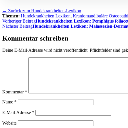
← Zurück zum Hundekrankheiten-Lexikon
Themen:
Hundekrankheiten Lexikon
,
Kraniomandibuläre Osteopath
Beitragsnavigation
Vorheriger Beitrag
Hundekrankheiten Lexikon: Pemphigus foliace
Nächster Beitrag
Hundekrankheiten Lexikon: Malassezien-Dermati
Kommentar schreiben
Deine E-Mail-Adresse wird nicht veröffentlicht. Pflichtfelder sind ge
Kommentar
*
Name
*
E-Mail-Adresse
*
Website