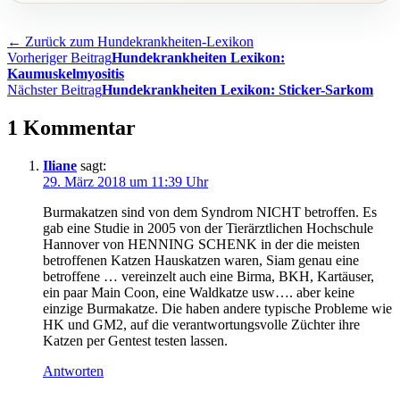
← Zurück zum Hundekrankheiten-Lexikon
Beitragsnavigation
Vorheriger Beitrag
Hundekrankheiten Lexikon:
Kaumuskelmyositis
Nächster Beitrag
Hundekrankheiten Lexikon: Sticker-Sarkom
1 Kommentar
Iliane
sagt:
29. März 2018 um 11:39 Uhr
Burmakatzen sind von dem Syndrom NICHT betroffen. Es
gab eine Studie in 2005 von der Tierärztlichen Hochschule
Hannover von HENNING SCHENK in der die meisten
betroffenen Katzen Hauskatzen waren, Siam genau eine
betroffene … vereinzelt auch eine Birma, BKH, Kartäuser,
ein paar Main Coon, eine Waldkatze usw…. aber keine
einzige Burmakatze. Die haben andere typische Probleme wie
HK und GM2, auf die verantwortungsvolle Züchter ihre
Katzen per Gentest testen lassen.
Antworten