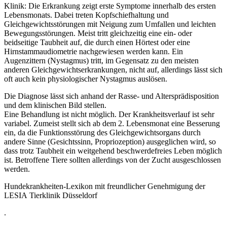
Klinik: Die Erkrankung zeigt erste Symptome innerhalb des ersten
Lebensmonats. Dabei treten Kopfschiefhaltung und
Gleichgewichtsstörungen mit Neigung zum Umfallen und leichten
Bewegungsstörungen. Meist tritt gleichzeitig eine ein- oder
beidseitige Taubheit auf, die durch einen Hörtest oder eine
Hirnstammaudiometrie nachgewiesen werden kann. Ein
Augenzittern (Nystagmus) tritt, im Gegensatz zu den meisten
anderen Gleichgewichtserkrankungen, nicht auf, allerdings lässt sich
oft auch kein physiologischer Nystagmus auslösen.
Die Diagnose lässt sich anhand der Rasse- und Altersprädisposition
und dem klinischen Bild stellen.
Eine Behandlung ist nicht möglich. Der Krankheitsverlauf ist sehr
variabel. Zumeist stellt sich ab dem 2. Lebensmonat eine Besserung
ein, da die Funktionsstörung des Gleichgewichtsorgans durch
andere Sinne (Gesichtssinn, Propriozeption) ausgeglichen wird, so
dass trotz Taubheit ein weitgehend beschwerdefreies Leben möglich
ist. Betroffene Tiere sollten allerdings von der Zucht ausgeschlossen
werden.
Hundekrankheiten-Lexikon mit freundlicher Genehmigung der
LESIA Tierklinik Düsseldorf
.