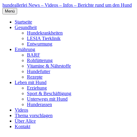
hundeallerlei
News – Videos – Infos – Berichte rund um den Hund
Menü
Startseite
Gesundheit
Hundekrankheiten
LESIA Tierklinik
Entwurmung
Ernährung
BARF
Rohfütterung
Vitamine & Nährstoffe
Hundefutter
Rezepte
Leben mit Hund
Erziehung
Sport & Beschäftigung
Unterwegs mit Hund
Hunderassen
Videos
Thema vorschlagen
Über Alice
Kontakt