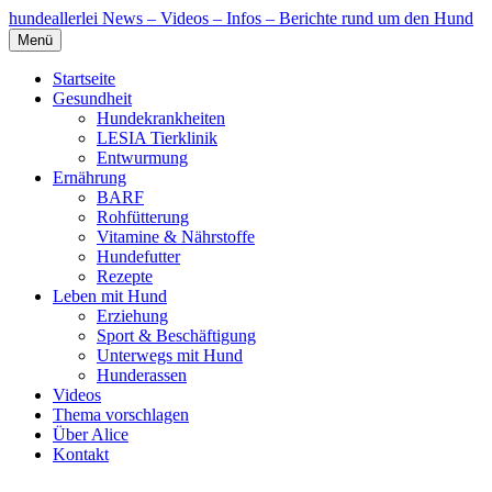
hundeallerlei
News – Videos – Infos – Berichte rund um den Hund
Menü
Startseite
Gesundheit
Hundekrankheiten
LESIA Tierklinik
Entwurmung
Ernährung
BARF
Rohfütterung
Vitamine & Nährstoffe
Hundefutter
Rezepte
Leben mit Hund
Erziehung
Sport & Beschäftigung
Unterwegs mit Hund
Hunderassen
Videos
Thema vorschlagen
Über Alice
Kontakt