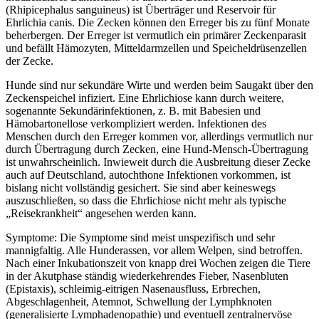
(Rhipicephalus sanguineus) ist Überträger und Reservoir für
Ehrlichia canis. Die Zecken können den Erreger bis zu fünf Monate
beherbergen. Der Erreger ist vermutlich ein primärer Zeckenparasit
und befällt Hämozyten, Mitteldarmzellen und Speicheldrüsenzellen
der Zecke.
Hunde sind nur sekundäre Wirte und werden beim Saugakt über den
Zeckenspeichel infiziert. Eine Ehrlichiose kann durch weitere,
sogenannte Sekundärinfektionen, z. B. mit Babesien und
Hämobartonellose verkompliziert werden. Infektionen des
Menschen durch den Erreger kommen vor, allerdings vermutlich nur
durch Übertragung durch Zecken, eine Hund-Mensch-Übertragung
ist unwahrscheinlich. Inwieweit durch die Ausbreitung dieser Zecke
auch auf Deutschland, autochthone Infektionen vorkommen, ist
bislang nicht vollständig gesichert. Sie sind aber keineswegs
auszuschließen, so dass die Ehrlichiose nicht mehr als typische
„Reisekrankheit“ angesehen werden kann.
Symptome: Die Symptome sind meist unspezifisch und sehr
mannigfaltig. Alle Hunderassen, vor allem Welpen, sind betroffen.
Nach einer Inkubationszeit von knapp drei Wochen zeigen die Tiere
in der Akutphase ständig wiederkehrendes Fieber, Nasenbluten
(Epistaxis), schleimig-eitrigen Nasenausfluss, Erbrechen,
Abgeschlagenheit, Atemnot, Schwellung der Lymphknoten
(generalisierte Lymphadenopathie) und eventuell zentralnervöse