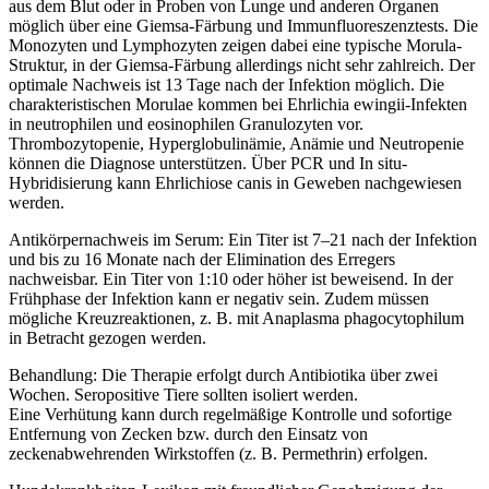
aus dem Blut oder in Proben von Lunge und anderen Organen
möglich über eine Giemsa-Färbung und Immunfluoreszenztests. Die
Monozyten und Lymphozyten zeigen dabei eine typische Morula-
Struktur, in der Giemsa-Färbung allerdings nicht sehr zahlreich. Der
optimale Nachweis ist 13 Tage nach der Infektion möglich. Die
charakteristischen Morulae kommen bei Ehrlichia ewingii-Infekten
in neutrophilen und eosinophilen Granulozyten vor.
Thrombozytopenie, Hyperglobulinämie, Anämie und Neutropenie
können die Diagnose unterstützen. Über PCR und In situ-
Hybridisierung kann Ehrlichiose canis in Geweben nachgewiesen
werden.
Antikörpernachweis im Serum: Ein Titer ist 7–21 nach der Infektion
und bis zu 16 Monate nach der Elimination des Erregers
nachweisbar. Ein Titer von 1:10 oder höher ist beweisend. In der
Frühphase der Infektion kann er negativ sein. Zudem müssen
mögliche Kreuzreaktionen, z. B. mit Anaplasma phagocytophilum
in Betracht gezogen werden.
Behandlung: Die Therapie erfolgt durch Antibiotika über zwei
Wochen. Seropositive Tiere sollten isoliert werden.
Eine Verhütung kann durch regelmäßige Kontrolle und sofortige
Entfernung von Zecken bzw. durch den Einsatz von
zeckenabwehrenden Wirkstoffen (z. B. Permethrin) erfolgen.