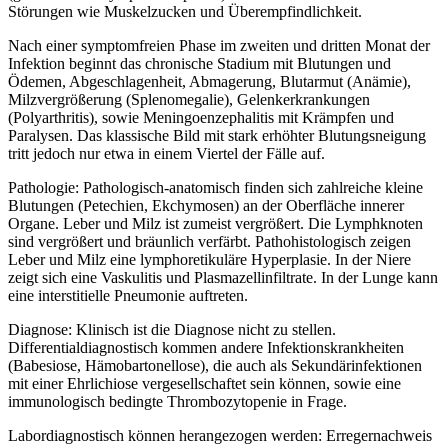
Störungen wie Muskelzucken und Überempfindlichkeit.
Nach einer symptomfreien Phase im zweiten und dritten Monat der
Infektion beginnt das chronische Stadium mit Blutungen und
Ödemen, Abgeschlagenheit, Abmagerung, Blutarmut (Anämie),
Milzvergrößerung (Splenomegalie), Gelenkerkrankungen
(Polyarthritis), sowie Meningoenzephalitis mit Krämpfen und
Paralysen. Das klassische Bild mit stark erhöhter Blutungsneigung
tritt jedoch nur etwa in einem Viertel der Fälle auf.
Pathologie: Pathologisch-anatomisch finden sich zahlreiche kleine
Blutungen (Petechien, Ekchymosen) an der Oberfläche innerer
Organe. Leber und Milz ist zumeist vergrößert. Die Lymphknoten
sind vergrößert und bräunlich verfärbt. Pathohistologisch zeigen
Leber und Milz eine lymphoretikuläre Hyperplasie. In der Niere
zeigt sich eine Vaskulitis und Plasmazellinfiltrate. In der Lunge kann
eine interstitielle Pneumonie auftreten.
Diagnose: Klinisch ist die Diagnose nicht zu stellen.
Differentialdiagnostisch kommen andere Infektionskrankheiten
(Babesiose, Hämobartonellose), die auch als Sekundärinfektionen
mit einer Ehrlichiose vergesellschaftet sein können, sowie eine
immunologisch bedingte Thrombozytopenie in Frage.
Labordiagnostisch können herangezogen werden: Erregernachweis