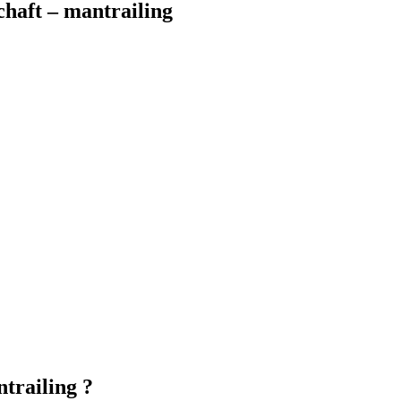
aft – mantrailing
trailing ?