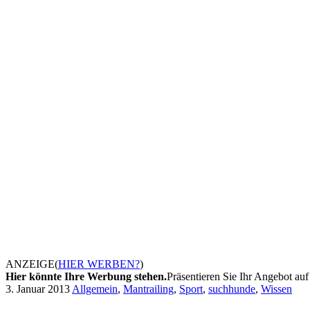
ANZEIGE
(
HIER WERBEN?
)
Hier könnte Ihre Werbung stehen.
Präsentieren Sie Ihr Angebot auf 
3. Januar 2013
Allgemein
,
Mantrailing
,
Sport
,
suchhunde
,
Wissen