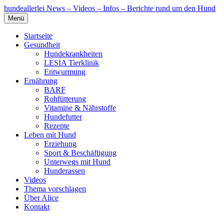
hundeallerlei
News – Videos – Infos – Berichte rund um den Hund
Menü
Startseite
Gesundheit
Hundekrankheiten
LESIA Tierklinik
Entwurmung
Ernährung
BARF
Rohfütterung
Vitamine & Nährstoffe
Hundefutter
Rezepte
Leben mit Hund
Erziehung
Sport & Beschäftigung
Unterwegs mit Hund
Hunderassen
Videos
Thema vorschlagen
Über Alice
Kontakt