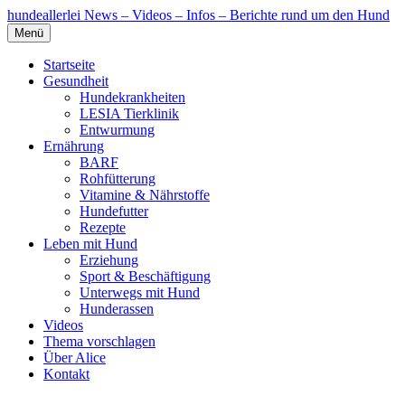
hundeallerlei
News – Videos – Infos – Berichte rund um den Hund
Menü
Startseite
Gesundheit
Hundekrankheiten
LESIA Tierklinik
Entwurmung
Ernährung
BARF
Rohfütterung
Vitamine & Nährstoffe
Hundefutter
Rezepte
Leben mit Hund
Erziehung
Sport & Beschäftigung
Unterwegs mit Hund
Hunderassen
Videos
Thema vorschlagen
Über Alice
Kontakt