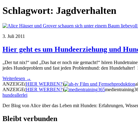
Schlagwort:
Jagdverhalten
3. Juli 2011
Hier geht es um Hundeerziehung und Hun
„Der tut nix!“ und „Das hat er noch nie gemacht!“ hören Hundetrain
jedes Hundeproblem und fast jeden Problemhund: den Hundehalter! E
Weiterlesen →
ANZEIGE
(
HIER WERBEN?
)
a
ANZEIGE
(
HIER WERBEN?
)
medientraining3
hundeallerlei
Der Blog von Alice über das Leben mit Hunden: Erfahrungen, Wissen
Bleibt verbunden