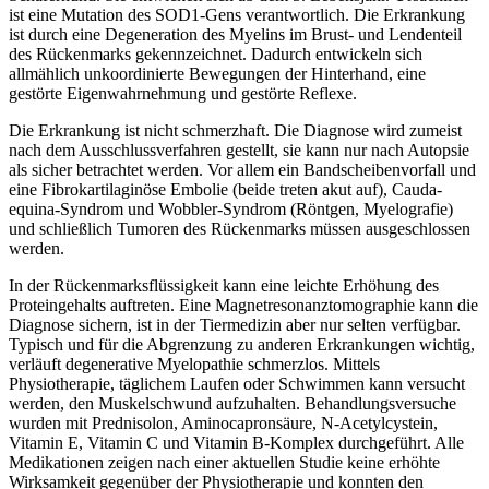
ist eine Mutation des SOD1-Gens verantwortlich. Die Erkrankung
ist durch eine Degeneration des Myelins im Brust- und Lendenteil
des Rückenmarks gekennzeichnet. Dadurch entwickeln sich
allmählich unkoordinierte Bewegungen der Hinterhand, eine
gestörte Eigenwahrnehmung und gestörte Reflexe.
Die Erkrankung ist nicht schmerzhaft. Die Diagnose wird zumeist
nach dem Ausschlussverfahren gestellt, sie kann nur nach Autopsie
als sicher betrachtet werden. Vor allem ein Bandscheibenvorfall und
eine Fibrokartilaginöse Embolie (beide treten akut auf), Cauda-
equina-Syndrom und Wobbler-Syndrom (Röntgen, Myelografie)
und schließlich Tumoren des Rückenmarks müssen ausgeschlossen
werden.
In der Rückenmarksflüssigkeit kann eine leichte Erhöhung des
Proteingehalts auftreten. Eine Magnetresonanztomographie kann die
Diagnose sichern, ist in der Tiermedizin aber nur selten verfügbar.
Typisch und für die Abgrenzung zu anderen Erkrankungen wichtig,
verläuft degenerative Myelopathie schmerzlos. Mittels
Physiotherapie, täglichem Laufen oder Schwimmen kann versucht
werden, den Muskelschwund aufzuhalten. Behandlungsversuche
wurden mit Prednisolon, Aminocapronsäure, N-Acetylcystein,
Vitamin E, Vitamin C und Vitamin B-Komplex durchgeführt. Alle
Medikationen zeigen nach einer aktuellen Studie keine erhöhte
Wirksamkeit gegenüber der Physiotherapie und konnten den