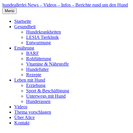
hundeallerlei
News – Videos – Infos – Berichte rund um den Hund
Menü
Startseite
Gesundheit
Hundekrankheiten
LESIA Tierklinik
Entwurmung
Ernährung
BARF
Rohfütterung
Vitamine & Nährstoffe
Hundefutter
Rezepte
Leben mit Hund
Erziehung
Sport & Beschäftigung
Unterwegs mit Hund
Hunderassen
Videos
Thema vorschlagen
Über Alice
Kontakt