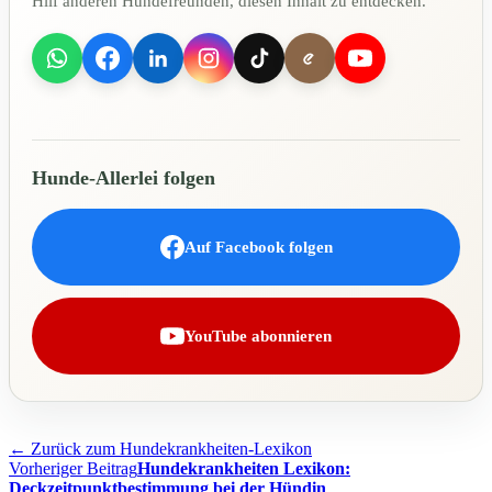
Hilf anderen Hundefreunden, diesen Inhalt zu entdecken.
Hunde-Allerlei folgen
Auf Facebook folgen
YouTube abonnieren
← Zurück zum Hundekrankheiten-Lexikon
Beitragsnavigation
Vorheriger Beitrag
Hundekrankheiten Lexikon:
Deckzeitpunktbestimmung bei der Hündin