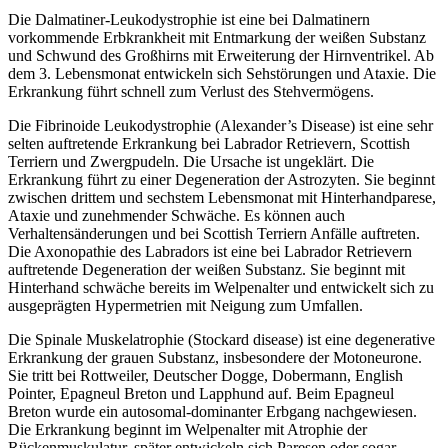
Die Dalmatiner-Leukodystrophie ist eine bei Dalmatinern
vorkommende Erbkrankheit mit Entmarkung der weißen Substanz
und Schwund des Großhirns mit Erweiterung der Hirnventrikel. Ab
dem 3. Lebensmonat entwickeln sich Sehstörungen und Ataxie. Die
Erkrankung führt schnell zum Verlust des Stehvermögens.
Die Fibrinoide Leukodystrophie (Alexander’s Disease) ist eine sehr
selten auftretende Erkrankung bei Labrador Retrievern, Scottish
Terriern und Zwergpudeln. Die Ursache ist ungeklärt. Die
Erkrankung führt zu einer Degeneration der Astrozyten. Sie beginnt
zwischen drittem und sechstem Lebensmonat mit Hinterhandparese,
Ataxie und zunehmender Schwäche. Es können auch
Verhaltensänderungen und bei Scottish Terriern Anfälle auftreten.
Die Axonopathie des Labradors ist eine bei Labrador Retrievern
auftretende Degeneration der weißen Substanz. Sie beginnt mit
Hinterhand schwäche bereits im Welpenalter und entwickelt sich zu
ausgeprägten Hypermetrien mit Neigung zum Umfallen.
Die Spinale Muskelatrophie (Stockard disease) ist eine degenerative
Erkrankung der grauen Substanz, insbesondere der Motoneurone.
Sie tritt bei Rottweiler, Deutscher Dogge, Dobermann, English
Pointer, Epagneul Breton und Lapphund auf. Beim Epagneul
Breton wurde ein autosomal-dominanter Erbgang nachgewiesen.
Die Erkrankung beginnt im Welpenalter mit Atrophie der
Rückenmuskulatur, später entwickeln sich Paresen oder sogar