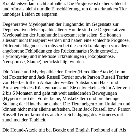
Krankheitsverlauf nicht aufhalten. Die Prognose ist daher schlecht
und oftmals bleibt nur die Einschläferung, um dem erkrankten Tier
unnötiges Leiden zu ersparen.
Degenerative Myelopathien der Junghunde: Im Gegensatz zur
Degenerativen Myelopathie älterer Hunde sind die Degenerativen
Myelopathien der Junghunde insgesamt sehr selten. Sie können
allesamt nicht therapiert werden und haben eine schlechte Prognose.
Differentialdiagnostisch müssen bei diesen Erkrankungen vor allem
angeborene Fehlbildungen des Rückenmarks (Syringomyelie,
Hydromyelie) und infektiöse Erkrankungen (Toxoplasmose,
Neosporose, Staupe) berücksichtigt werden.
Die Ataxie und Myelopathie der Terrier (Hereditäre Ataxie) kommt
bei Foxterrier und Jack Russell Terrier sowie Parson Russell Terrier
vor. Hierbei tritt ein Abbau der weißen Substanz im Hals- und
Brustbereich des Rückenmarks auf. Sie entwickelt sich im Alter von
2 bis 6 Monaten und geht mit weit ausladenden Bewegungen
(Hypermetrie) der Vorderbeine, Muskelzittern und breitbeiniger
Stellung der Hinterbeine einher. Die Tiere neigen zum Umfallen und
können nicht mehr alleine aufstehen. Beim Jack Russell bzw. Parson
Russell Terrier kommt es auch zur Schädigung des Hörnervs mit
zunehmender Taubheit.
Die Hound-Ataxie tritt bei Beagle und English Foxhound auf. Als