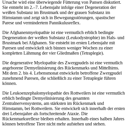
Ursache wird eine überwiegende Fütterung von Pansen diskutiert.
Sie entsteht im 2.–7. Lebensjahr infolge einer Degeneration der
weißen Substanz im Brustmark und der grauen Substanz im
Hirnstamm und zeigt sich in Bewegungsstörungen, spastischer
Parese und vermindertem Pannikulusreflex.
Die Afghanenmyelopathie ist eine vermutlich erblich bedingte
Degeneration der weißen Substanz (Leukodystrophie) im Hals- und
Brustmark bei Afghanen. Sie entsteht im ersten Lebensjahr mit
Paresen und entwickelt sich binnen weniger Wochen zu einer
kompletten Lähmung der vier Gliedmaßen (Tetraplegie).
Die degenerative Myelopathie des Zwergpudels ist eine vermutlich
angeborene Demyelinisierung des Rückenmarks und Mittelhirns.
Mit dem 2. bis 4. Lebensmonat entwickeln betroffene Zwergpudel
zunehmend Paresen, die schließlich zu einer Tetraplegie führen
können.
Die Leukoenzephalomyelopathie des Rottweilers ist eine vermutlich
erblich bedingte Demyelinisierung des gesamten
Zentralnervensystems, am stärksten im Rückenmark und
Hirnstamm, bei Rottweilern. Sie entwickelt sich innerhalb der ersten
drei Lebensjahre als fortschreitende Ataxie. Die
Rückenmarksreflexe bleiben erhalten. Innerhalb eines halben Jahres
können betroffene Tiere nicht mehr aufstehen und stehen.