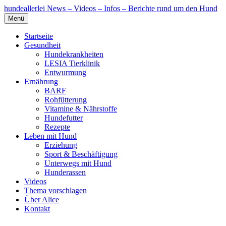
hundeallerlei
News – Videos – Infos – Berichte rund um den Hund
Menü
Startseite
Gesundheit
Hundekrankheiten
LESIA Tierklinik
Entwurmung
Ernährung
BARF
Rohfütterung
Vitamine & Nährstoffe
Hundefutter
Rezepte
Leben mit Hund
Erziehung
Sport & Beschäftigung
Unterwegs mit Hund
Hunderassen
Videos
Thema vorschlagen
Über Alice
Kontakt