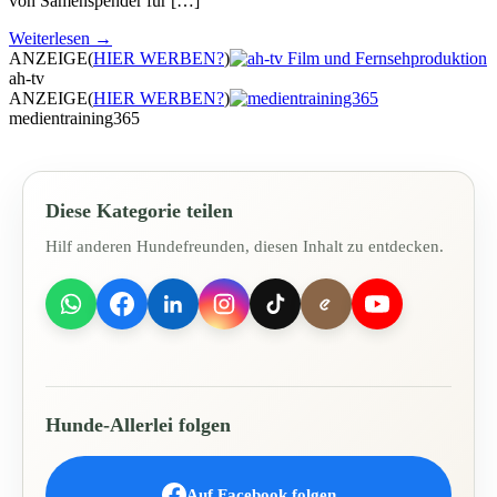
von Samenspender für […]
Weiterlesen →
ANZEIGE
(
HIER WERBEN?
)
ah-tv
ANZEIGE
(
HIER WERBEN?
)
medientraining365
Diese Kategorie teilen
Hilf anderen Hundefreunden, diesen Inhalt zu entdecken.
Hunde-Allerlei folgen
Auf Facebook folgen