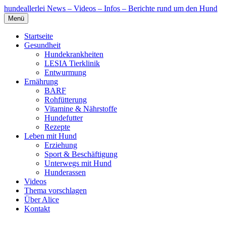
hundeallerlei
News – Videos – Infos – Berichte rund um den Hund
Menü
Startseite
Gesundheit
Hundekrankheiten
LESIA Tierklinik
Entwurmung
Ernährung
BARF
Rohfütterung
Vitamine & Nährstoffe
Hundefutter
Rezepte
Leben mit Hund
Erziehung
Sport & Beschäftigung
Unterwegs mit Hund
Hunderassen
Videos
Thema vorschlagen
Über Alice
Kontakt