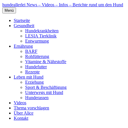
hundeallerlei
News – Videos – Infos – Berichte rund um den Hund
Menü
Startseite
Gesundheit
Hundekrankheiten
LESIA Tierklinik
Entwurmung
Ernährung
BARF
Rohfütterung
Vitamine & Nährstoffe
Hundefutter
Rezepte
Leben mit Hund
Erziehung
Sport & Beschäftigung
Unterwegs mit Hund
Hunderassen
Videos
Thema vorschlagen
Über Alice
Kontakt