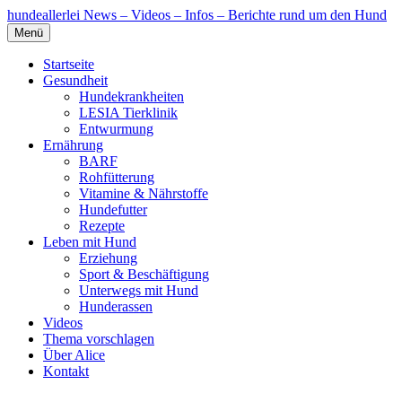
hundeallerlei
News – Videos – Infos – Berichte rund um den Hund
Menü
Startseite
Gesundheit
Hundekrankheiten
LESIA Tierklinik
Entwurmung
Ernährung
BARF
Rohfütterung
Vitamine & Nährstoffe
Hundefutter
Rezepte
Leben mit Hund
Erziehung
Sport & Beschäftigung
Unterwegs mit Hund
Hunderassen
Videos
Thema vorschlagen
Über Alice
Kontakt