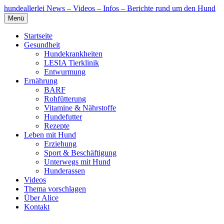
hundeallerlei
News – Videos – Infos – Berichte rund um den Hund
Menü
Startseite
Gesundheit
Hundekrankheiten
LESIA Tierklinik
Entwurmung
Ernährung
BARF
Rohfütterung
Vitamine & Nährstoffe
Hundefutter
Rezepte
Leben mit Hund
Erziehung
Sport & Beschäftigung
Unterwegs mit Hund
Hunderassen
Videos
Thema vorschlagen
Über Alice
Kontakt