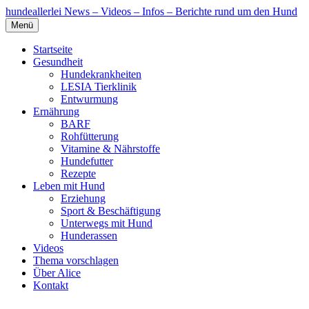
hundeallerlei
News – Videos – Infos – Berichte rund um den Hund
Menü
Startseite
Gesundheit
Hundekrankheiten
LESIA Tierklinik
Entwurmung
Ernährung
BARF
Rohfütterung
Vitamine & Nährstoffe
Hundefutter
Rezepte
Leben mit Hund
Erziehung
Sport & Beschäftigung
Unterwegs mit Hund
Hunderassen
Videos
Thema vorschlagen
Über Alice
Kontakt