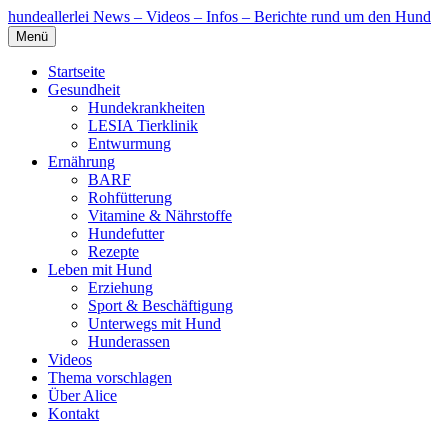
hundeallerlei
News – Videos – Infos – Berichte rund um den Hund
Menü
Startseite
Gesundheit
Hundekrankheiten
LESIA Tierklinik
Entwurmung
Ernährung
BARF
Rohfütterung
Vitamine & Nährstoffe
Hundefutter
Rezepte
Leben mit Hund
Erziehung
Sport & Beschäftigung
Unterwegs mit Hund
Hunderassen
Videos
Thema vorschlagen
Über Alice
Kontakt