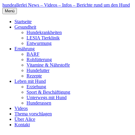
hundeallerlei
News – Videos – Infos – Berichte rund um den Hund
Menü
Startseite
Gesundheit
Hundekrankheiten
LESIA Tierklinik
Entwurmung
Ernährung
BARF
Rohfütterung
Vitamine & Nährstoffe
Hundefutter
Rezepte
Leben mit Hund
Erziehung
Sport & Beschäftigung
Unterwegs mit Hund
Hunderassen
Videos
Thema vorschlagen
Über Alice
Kontakt