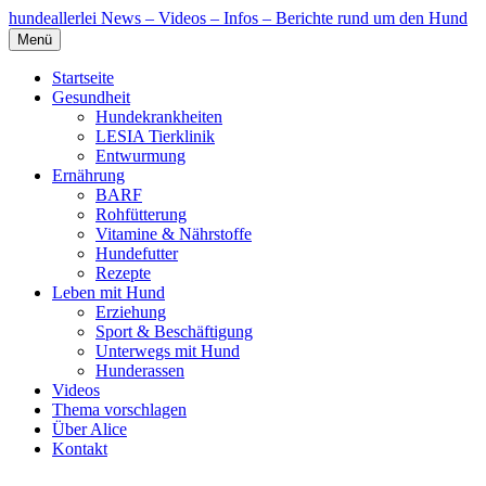
hundeallerlei
News – Videos – Infos – Berichte rund um den Hund
Menü
Startseite
Gesundheit
Hundekrankheiten
LESIA Tierklinik
Entwurmung
Ernährung
BARF
Rohfütterung
Vitamine & Nährstoffe
Hundefutter
Rezepte
Leben mit Hund
Erziehung
Sport & Beschäftigung
Unterwegs mit Hund
Hunderassen
Videos
Thema vorschlagen
Über Alice
Kontakt