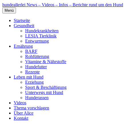
hundeallerlei
News – Videos – Infos – Berichte rund um den Hund
Menü
Startseite
Gesundheit
Hundekrankheiten
LESIA Tierklinik
Entwurmung
Ernährung
BARF
Rohfütterung
Vitamine & Nährstoffe
Hundefutter
Rezepte
Leben mit Hund
Erziehung
Sport & Beschäftigung
Unterwegs mit Hund
Hunderassen
Videos
Thema vorschlagen
Über Alice
Kontakt