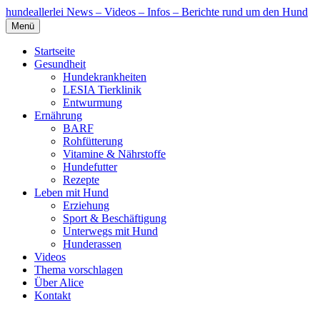
hundeallerlei
News – Videos – Infos – Berichte rund um den Hund
Menü
Startseite
Gesundheit
Hundekrankheiten
LESIA Tierklinik
Entwurmung
Ernährung
BARF
Rohfütterung
Vitamine & Nährstoffe
Hundefutter
Rezepte
Leben mit Hund
Erziehung
Sport & Beschäftigung
Unterwegs mit Hund
Hunderassen
Videos
Thema vorschlagen
Über Alice
Kontakt