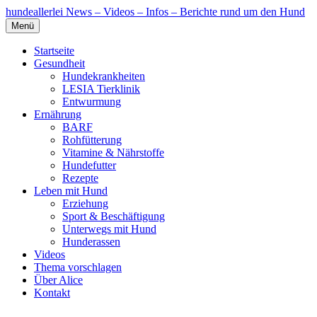
hundeallerlei
News – Videos – Infos – Berichte rund um den Hund
Menü
Startseite
Gesundheit
Hundekrankheiten
LESIA Tierklinik
Entwurmung
Ernährung
BARF
Rohfütterung
Vitamine & Nährstoffe
Hundefutter
Rezepte
Leben mit Hund
Erziehung
Sport & Beschäftigung
Unterwegs mit Hund
Hunderassen
Videos
Thema vorschlagen
Über Alice
Kontakt