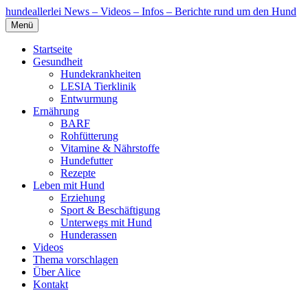
hundeallerlei
News – Videos – Infos – Berichte rund um den Hund
Menü
Startseite
Gesundheit
Hundekrankheiten
LESIA Tierklinik
Entwurmung
Ernährung
BARF
Rohfütterung
Vitamine & Nährstoffe
Hundefutter
Rezepte
Leben mit Hund
Erziehung
Sport & Beschäftigung
Unterwegs mit Hund
Hunderassen
Videos
Thema vorschlagen
Über Alice
Kontakt